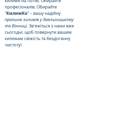
килими на потім. Обирайте 
професіоналів. Обирайте 
"
КилимКо
" – вашу надійну 
пральню килимів у Хмельницькому 
та Вінниці
. Зв'яжіться з нами вже 
сьогодні, щоб повернути вашим 
килимам свіжість та бездоганну 
чистоту!
Замовити прання килима