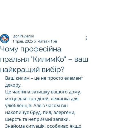
ПРАЛЬНЯ КИЛИМІВ
Килим.К
о
Igor Pavlenko
1 трав. 2025 р.
Читати 1 хв
Чому професійна
пральня "КилимКо" – ваш
найкращий вибір?
Ваш килим – це не просто елемент 
декору. 
Це частина затишку вашого дому, 
місце для ігор дітей, лежанка для 
улюбленців. Але з часом він 
накопичує бруд, пил, алергени, 
шерсть та неприємні запахи. 
Знайома ситуація, особливо якщо 