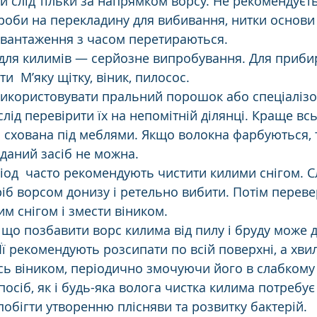
и слід тільки за напрямком ворсу. Не рекомендуєть
роби на перекладину для вибивання, нитки основи 
авантаження з часом перетираються. 
 для килимів — серйозне випробування. Для приби
и  М’яку щітку, віник, пилосос. 
використовувати пральний порошок або спеціаліз
лід перевірити їх на непомітній ділянці. Краще вс
а схована під меблями. Якщо волокна фарбуються, 
даний засіб не можна. 
іод  часто рекомендують чистити килими снігом. Сл
іб ворсом донизу і ретельно вибити. Потім переве
м снігом і змести віником. 
 що позбавити ворс килима від пилу і бруду може 
Її рекомендують розсипати по всій поверхні, а хви
сь віником, періодично змочуючи його в слабкому
посіб, як і будь-яка волога чистка килима потребує
обігти утворенню плісняви та розвитку бактерій. 