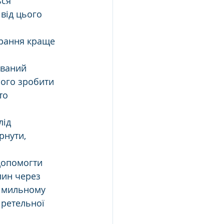
ся 
від цього 
рання краще 
ований 
ього зробити 
то 
ід 
рнути, 
допомогти 
лин через 
 мильному 
 ретельної 