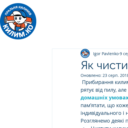
ПРАЛЬНЯ КИЛИМІВ
Килим.Ко
Igor Pavlenko
9 се
Як чист
Оновлено:
23 серп. 201
 Прибирання килимів — справа клопітка. Регулярне чищення сухим пилососом 
рятує від пилу, ал
домашніх умова
пам’ятати, що коже
індивідуального і
Розглянемо деякі 