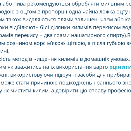
а або пива рекомендуються обробляти мильним ро
одою з оцтом в пропорції одна чайна ложка оцту н
м також видаляються плями залишені чаєм або ка
ки відбілюють білі ділянки килимів перекисом вод
грамів перекису + два грами нашатирного спирту).В
м розчином ворс м’якою щіткою, а після губкою з
ині. 
ість методів чищення килимів в домашніх умовах, 
им як зважитись на їх використання варто 
оцінит
жні, використовуючи підручні засоби для прибиран
може стати причиною пошкоджень і раннього знос
 не чистити килим, а довірити цю справу професіо