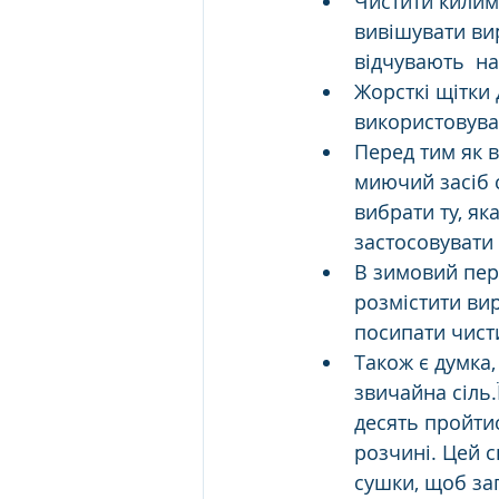
Чистити килим
вивішувати ви
відчувають  н
Жорсткі щітки
використовуват
Перед тим як 
миючий засіб с
вибрати ту, як
застосовувати 
В зимовий пер
розмістити вир
посипати чисти
Також є думка,
звичайна сіль.
десять пройти
розчині. Цей с
сушки, щоб зап