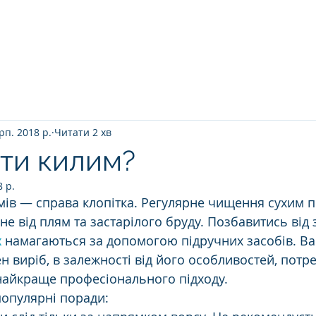
Головна
ПРО НАС
ЯК ВІДБУВАЄТ
рп. 2018 р.
Читати 2 хв
ити килим?
8 р.
е не від плям та застарілого бруду. Позбавитись від
х
 намагаються за допомогою підручних засобів. Ва
н виріб, в залежності від його особливостей, потре
 найкраще професіонального підходу. 
популярні поради: