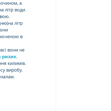
зчином, а 
а літр води. 
вою. 
ню(на літр 
они 
моченою в 
всі вони не 
и ризик
. 
ня килимів. 
у виробу. 
налам. 