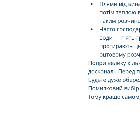
Плями від вин
потім теплою в
Таким розчино
Часто господар
води — п’ять 
протирають ци
оцтовому розч
Попри велику кільк
досконалі. Перед т
Будьте дуже обере
Помилковий вибір 
Тому краще самому