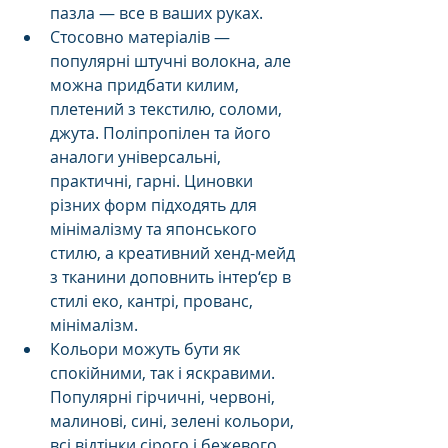
пазла — все в ваших руках.
Стосовно матеріалів — 
популярні штучні волокна, але 
можна придбати килим, 
плетений з текстилю, соломи, 
джута. Поліпропілен та його 
аналоги універсальні, 
практичні, гарні. Циновки 
різних форм підходять для 
мінімалізму та японського 
стилю, а креативний хенд-мейд 
з тканини доповнить інтер‘єр в 
стилі еко, кантрі, прованс, 
мінімалізм.
Кольори можуть бути як 
спокійними, так і яскравими. 
Популярні гірчичні, червоні, 
малинові, сині, зелені кольори, 
всі відтінки сірого і бежевого. 