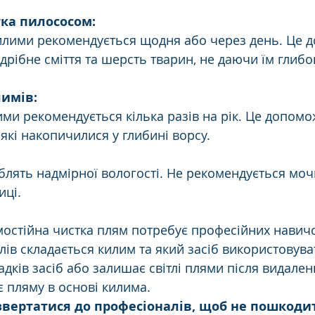
тка пилососом:
илими рекомендується щодня або через день. Це 
дрібне сміття та шерсть тварин, не даючи їм глибок
лимів:
ми рекомендується кілька разів на рік. Це допомо
 які накопичилися у глибині ворсу.
лять надмірної вологості. Не рекомендується мочи
иці.
мостійна чистка плям потребує професійних навичо
лів складається килим та який засіб використовуват
адків засіб або залишає світлі плями після видален
є пляму в основі килима.
звертатися до професіоналів, щоб не пошкоди