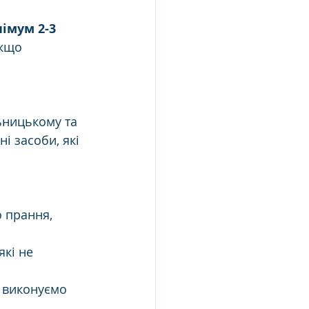
імум 2-3 
кщо 
ьницькому та 
і засоби, які 
 прання, 
кі не 
у виконуємо 