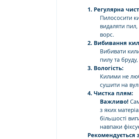
1. Регулярна чис
Пилососити к
видаляти пил, 
ворс.
2. Вибивання ки
Вибивати кили
пилу та бруду,
3. Вологість:
Килими не люб
сушити на вул
4. Чистка плям:
Важливо!
 Са
з яких матеріа
більшості вип
навпаки фіксу
Рекомендується 