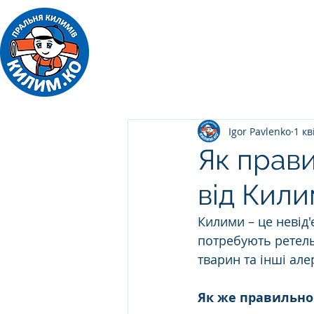
ПРАЛЬНЯ КИЛИМІВ
Килим.Ко
Igor Pavlenko
1 кв
Як прав
від Кил
Килими – це невід'
потребують ретель
тварин та інші але
Як же правильно 