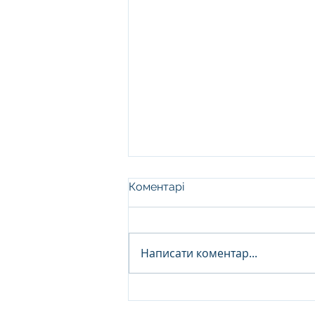
Коментарі
Написати коментар...
Килим шеггі з високим
ворсом: чому домашня