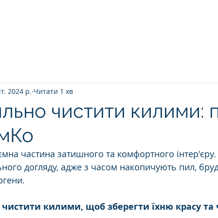
Головна
ПРО НАС
ЯК ВІДБУВАЄТ
іт. 2024 р.
Читати 1 хв
ильно чистити килими: 
имКо
ємна частина затишного та комфортного інтер'єру.
ного догляду, адже з часом накопичують пил, бруд
ргени.
чистити килими, щоб зберегти їхню красу та 