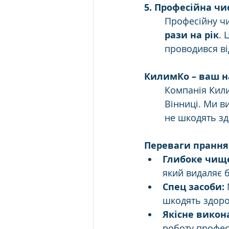
5. Професійна чи
Професійну чи
рази на рік
. 
проводився ві
КилимКо – ваш н
Компанія Кил
Вінниці. Ми в
не шкодять зд
Переваги прання
Глибоке чищ
який видаляє б
Спец засоби:
шкодять здоро
Якісне викон
роботу професі