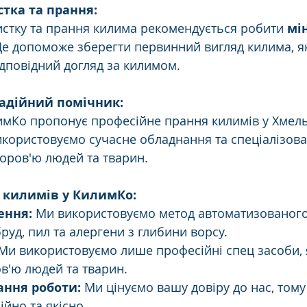
стка та прання:
стку та прання килима рекомендується робити 
мін
Це допоможе зберегти первинний вигляд килима, я
дповідний догляд за килимом.
адійний помічник:
имКо пропонує професійне прання килимів у Хмел
икористовуємо сучасне обладнання та спеціалізован
оров'ю людей та тварин.
 килимів у КилимКо:
ення:
 Ми використовуємо метод автоматизованого
руд, пил та алергени з глибини ворсу.
 Ми використовуємо лише професійні спец засоби, я
в'ю людей та тварин.
ання роботи:
 Ми цінуємо вашу довіру до нас, том
йно та якісно.