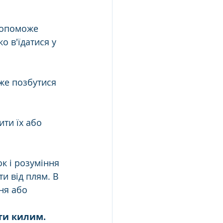
допоможе 
о в'їдатися у 
же позбутися 
ти їх або 
к і розуміння 
и від плям. В 
ня або 
ти килим.