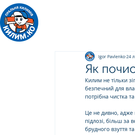
ПРАЛЬНЯ КИЛИМІВ
Килим.Ко
Igor Pavlenko
24 л
Як почи
Килим не тільки зі
безпечний для влас
потрібна чистка та
Це не дивно, адже 
підлозі, більш за 
брудного взуття т