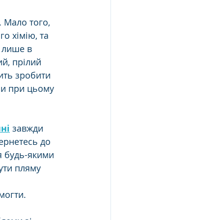
. Мало того, 
о хімію, та 
 лише в 
й, прілий 
ить зробити 
и при цьому 
ні
 завжди 
ернетесь до 
я будь-якими 
ти пляму 
могти.