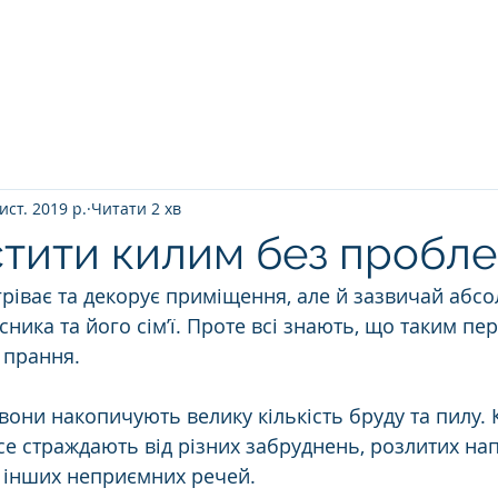
Головна
ПРО НАС
ЯК ВІДБУВАЄТ
ист. 2019 р.
Читати 2 хв
стити килим без пробл
гріває та декорує приміщення, але й зазвичай абс
ника та його сім’ї. Проте всі знають, що таким пе
 прання.
вони накопичують велику кількість бруду та пилу.
все страждають від різних забруднень, розлитих напої
а інших неприємних речей. 