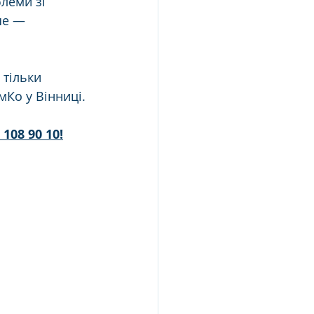
леми зі 
ше — 
тільки 
Ко у Вінниці.
 108 90 10!