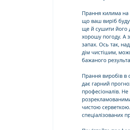
Прання килима на 
що ваш виріб будут
ще й сушити його 
хорошу погоду. А з
запах. Ось так, на
дім чистішим, мож
бажаного результа
Прання виробів в 
дає гарний прогно
професіоналів. Не
розрекламованими
чистою серветкою.
спеціалізованих п