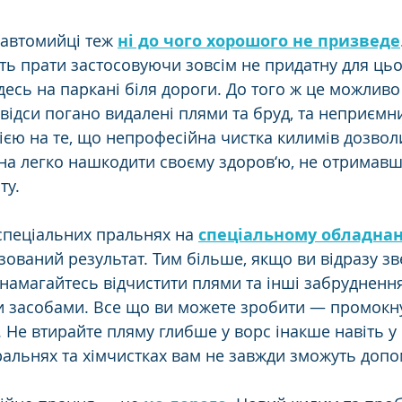
автомийці теж 
ні до чого хорошого не призведе
ь прати застосовуючи зовсім не придатну для цьог
десь на паркані біля дороги. До того ж це можливо
відси погано видалені плями та бруд, та неприємни
дією на те, що непрофесійна чистка килимів дозвол
на легко нашкодити своєму здоров‘ю, не отримавш
ту.
спеціальних пральнях на 
спеціальному обладнан
зований результат. Тим більше, якщо ви відразу зв
 намагайтесь відчистити плями та інші забрудненн
 засобами. Все що ви можете зробити — промокну
 Не втирайте пляму глибше у ворс інакше навіть у 
ральнях та хімчистках вам не завжди зможуть допо