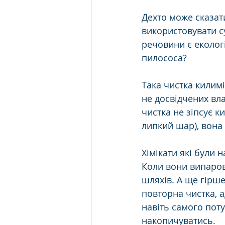
Дехто може сказат
використовувати су
речовини є еколог
пилососа? 
Така чистка килимі
не досвідчених вла
чистка не зіпсує к
липкий шар), вона
Хімікати які були 
Коли вони випаров
шляхів. А ще гірш
повторна чистка, 
навіть самого поту
накопичуватись.