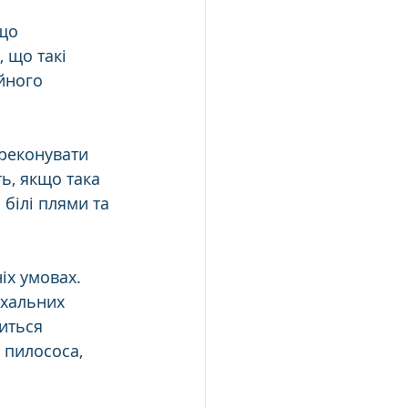
що 
 що такі 
йного 
ереконувати 
ь, якщо така 
 білі плями та 
іх умовах. 
ихальних 
иться 
 пилососа, 