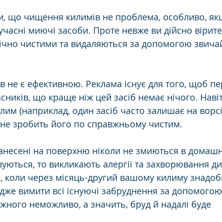
и, що чищення килимів не проблема, особливо, як
часні миючі засоби. Проте невже ви дійсно вірите,
ічно чистими та видаляються за допомогою звича
в не є ефективною. Реклама існує для того, щоб п
сників, що краще ніж цей засіб немає нічого. Навіт
илим (наприклад, один засіб часто залишає на ворсі
 не зробить його по справжньому чистим.
нанесені на поверхню ніколи не змиються в домашн
уються, то викликають алергії та захворювання д
е, коли через місяць-другий вашому килиму знадоб
адже вимити всі існуючі забруднення за допомогою
жного неможливо, а значить, бруд й надалі буде 