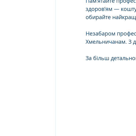
Пам’ятайте профес
здоров’ям — кошту
обирайте найкращ
Незабаром професі
Хмельничанам. З д
За більш детально