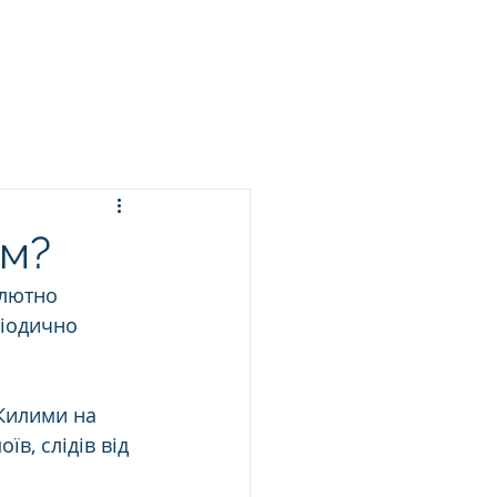
ЬСЯ ПРАННЯ
ПОСЛУГИ
БЛОГ
КОНТАКТИ
ем?
олютно 
ріодично 
 Килими на 
в, слідів від 