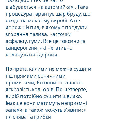
тобто доріг (як це часто 
відбувається на автомийках). Така 
процедура гарантує шар бруду, що 
осяде на мокрому виробі. А це 
дорожній пил, в якому є продукти 
згоряння палива, часточки 
асфальту, гуми. Все це токсини та 
канцерогени, які негативно 
вплинуть на здоров’я.
По-третє, килими не можна сушити 
під прямими сонячними 
променями, бо вони втрачають 
яскравість кольорів. По-четверте, 
виріб потрібно сушити швидко. 
Інакше вони матимуть неприємні 
запахи, а також можуть з'явитися 
пліснява та грибки.