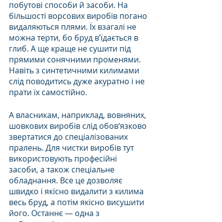
побутові способи й засоби. На 
більшості ворсових виробів погано 
видаляються плями. Їх взагалі не 
можна терти, бо бруд в’їдається в 
глиб. А ще краще не сушити під 
прямими сонячними променями. 
Навіть з синтетичними килимами 
слід поводитись дуже акуратно і не 
прати їх самостійно. 
А власникам, наприклад, вовняних, 
шовкових виробів слід обов‘язково 
звертатися до спеціалізованих 
пралень. Для чистки виробів тут 
використовують професійні 
засоби, а також спеціальне 
обладнання. Все це дозволяє 
швидко і якісно видалити з килима 
весь бруд, а потім якісно висушити 
його. Останнє — одна з 