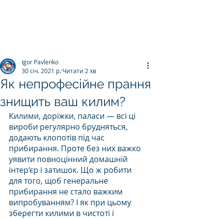
ПРАЛЬНЯ КИЛИМІВ
Килим.К
о
Igor Pavlenko
30 січ. 2021 р.
Читати 2 хв
Як непрофесійне прання
знищить ваш килим?
Килими, доріжки, паласи — всі ці 
вироби регулярно брудняться, 
додають клопотів під час 
прибирання. Проте без них важко 
уявити повноцінний домашній 
інтер‘єр і затишок. Що ж робити 
для того, щоб генеральне 
прибирання не стало важким 
випробуванням? І як при цьому 
зберегти килими в чистоті і 