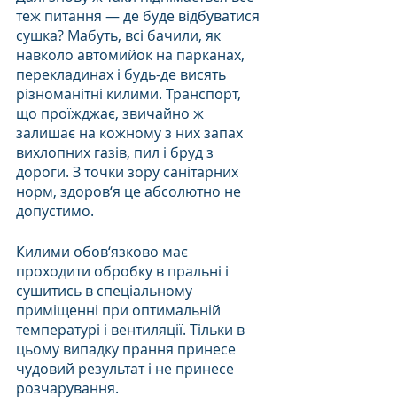
теж питання — де буде відбуватися 
сушка? Мабуть, всі бачили, як 
навколо автомийок на парканах, 
перекладинах і будь-де висять 
різноманітні килими. Транспорт, 
що проїжджає, звичайно ж 
залишає на кожному з них запах 
вихлопних газів, пил і бруд з 
дороги. З точки зору санітарних 
норм, здоров‘я це абсолютно не 
допустимо.
Килими обов‘язково має 
проходити обробку в пральні і 
сушитись в спеціальному 
приміщенні при оптимальній 
температурі і вентиляції. Тільки в 
цьому випадку прання принесе 
чудовий результат і не принесе 
розчарування.