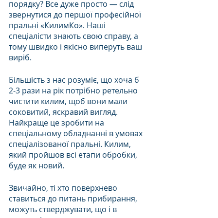
порядку? Все дуже просто — слід 
звернутися до першої професійної 
пральні «КилимКо». Наші 
спеціалісти знають свою справу, а 
тому швидко і якісно виперуть ваш 
виріб.
Більшість з нас розуміє, що хоча б 
2-3 рази на рік потрібно ретельно 
чистити килим, щоб вони мали 
соковитий, яскравий вигляд. 
Найкраще це зробити на 
спеціальному обладнанні в умовах 
спеціалізованої пральні. Килим, 
який пройшов всі етапи обробки, 
буде як новий.
Звичайно, ті хто поверхнево 
ставиться до питань прибирання, 
можуть стверджувати, що і в 