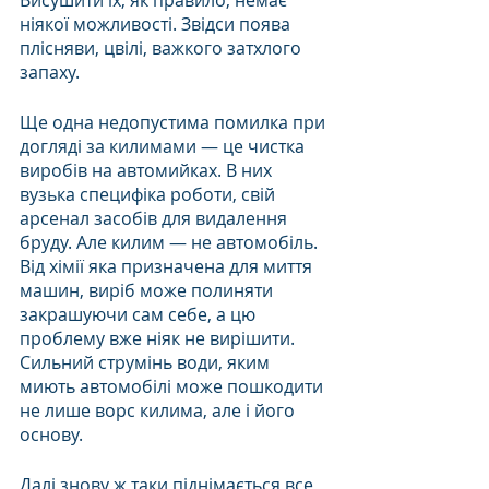
Висушити їх, як правило, немає 
ніякої можливості. Звідси поява 
плісняви, цвілі, важкого затхлого 
запаху.
Ще одна недопустима помилка при 
догляді за килимами — це чистка 
виробів на автомийках. В них 
вузька специфіка роботи, свій 
арсенал засобів для видалення 
бруду. Але килим — не автомобіль. 
Від хімії яка призначена для миття 
машин, виріб може полиняти 
закрашуючи сам себе, а цю 
проблему вже ніяк не вирішити. 
Сильний струмінь води, яким 
миють автомобілі може пошкодити 
не лише ворс килима, але і його 
основу.
Далі знову ж таки піднімається все 