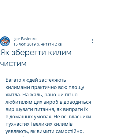
ПРАЛЬНЯ КИЛИМІВ
Килим.К
о
Igor Pavlenko
15 лют. 2019 р.
Читати 2 хв
Як зберегти килим
чистим
Багато людей застеляють 
килимами практично всю площу 
житла. На жаль, рано чи пізно 
любителям цих виробів доводиться 
вирішувати питання, як випрати їх 
в домашніх умовах. Не всі власники 
пухнастих і великих килимів 
уявляють, як вимити самостійно. 