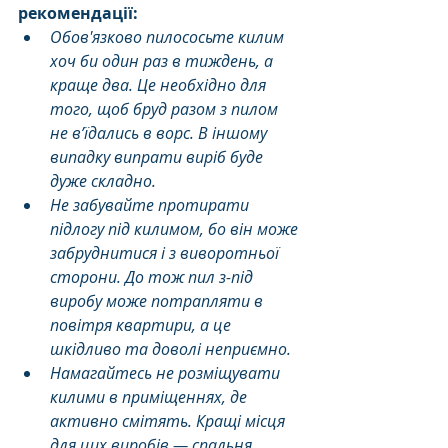
рекомендації: 
Обов'язково пилососьте килим 
хоч би один раз в тиждень, а 
краще два. Це необхідно для 
того, щоб бруд разом з пилом 
не в’їдались в ворс. В іншому 
випадку випрати виріб буде 
дуже складно. 
Не забувайте протирати 
підлогу під килимом, бо він може 
забруднитися і з виворотньої 
сторони. До тож пил з-під 
виробу може потрапляти в 
повітря квартири, а це 
шкідливо та доволі неприємно. 
Намагайтесь не розміщувати 
килими в приміщеннях, де 
активно смітять. Кращі місця 
для цих виробів — спальня, 