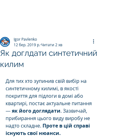
ПРАЛЬНЯ КИЛИМІВ
Килим.К
о
Igor Pavlenko
12 бер. 2019 р.
Читати 2 хв
Як доглдати синтетичний
килим
Для тих хто зупинив свій вибір на 
синтетичному килимі, в якості 
покриття для підлоги в домі або 
квартирі, постає актуальне питання 
— 
як його доглядати
. Зазвичай, 
прибирання цього виду виробу не 
надто складне. 
Проте в цій справі 
існують свої нюанси. 