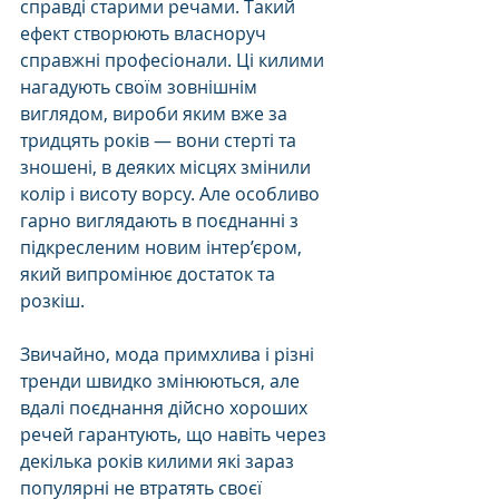
справді старими речами. Такий 
ефект створюють власноруч 
справжні професіонали. Ці килими 
нагадують своїм зовнішнім 
виглядом, вироби яким вже за 
тридцять років — вони стерті та 
зношені, в деяких місцях змінили 
колір і висоту ворсу. Але особливо 
гарно виглядають в поєднанні з 
підкресленим новим інтер’єром, 
який випромінює достаток та 
розкіш. 
Звичайно, мода примхлива і різні 
тренди швидко змінюються, але 
вдалі поєднання дійсно хороших 
речей гарантують, що навіть через 
декілька років килими які зараз 
популярні не втратять своєї 