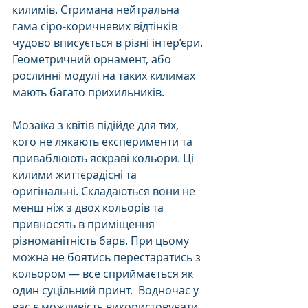
килимів. Стримана нейтральна 
гама сіро-коричневих відтінків 
чудово вписується в різні інтер’єри. 
Геометричний орнамент, або 
рослинні модулі на таких килимах 
мають багато прихильників. 
Мозаїка з квітів підійде для тих, 
кого не лякають експерименти та 
приваблюють яскраві кольори. Ці 
килими життєрадісні та 
оригінальні. Складаються вони не 
менш ніж з двох кольорів та 
привносять в приміщення 
різноманітність барв. При цьому 
можна не боятись перестаратись з 
кольором — все сприймається як 
один суцільний принт.  Водночас у 
вас є можливість використовувати 