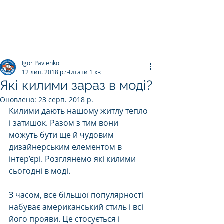
ПРАЛЬНЯ КИЛИМІВ
Килим.К
о
Igor Pavlenko
12 лип. 2018 р.
Читати 1 хв
Які килими зараз в моді?
Оновлено:
23 серп. 2018 р.
Килими дають нашому житлу тепло 
і затишок. Разом з тим вони 
можуть бути ще й чудовим 
дизайнерським елементом в 
інтер’єрі. Розглянемо які килими 
сьогодні в моді. 
З часом, все більшої популярності 
набуває американський стиль і всі 
його прояви. Це стосується і 