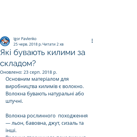
ПРАЛЬНЯ КИЛИМІВ
Килим.К
о
Igor Pavlenko
25 черв. 2018 р.
Читати 2 хв
Які бувають килими за
складом?
Оновлено:
23 серп. 2018 р.
Основним матеріалом для 
виробництва килимів є волокно. 
Волокна бувають натуральні або 
штучні. 
Волокна рослинного  походження 
— льон, бавовна, джут, сизаль та 
інші. 