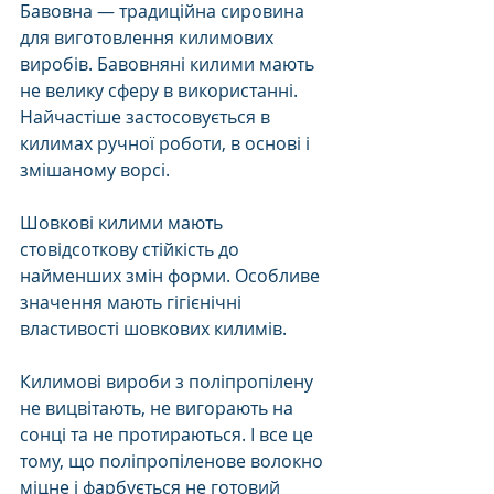
Бавовна — традиційна сировина 
для виготовлення килимових 
виробів. Бавовняні килими мають 
не велику сферу в використанні. 
Найчастіше застосовується в 
килимах ручної роботи, в основі і 
змішаному ворсі.
Шовкові килими мають 
стовідсоткову стійкість до 
найменших змін форми. Особливе 
значення мають гігієнічні 
властивості шовкових килимів. 
Килимові вироби з поліпропілену 
не вицвітають, не вигорають на 
сонці та не протираються. І все це 
тому, що поліпропіленове волокно 
міцне і фарбується не готовий 