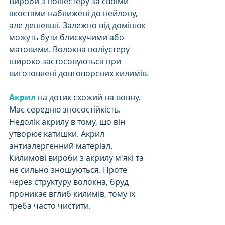
Вироби з поліестеру за своїми 
якостями наближені до нейлону, 
але дешевші. Залежно від домішок 
можуть бути блискучими або 
матовими. Волокна поліустеру 
широко застосовуються при 
виготовлені довговорсних килимів. 
Акрил
 на дотик схожий на вовну. 
Має середню зносостійкість. 
Недолік акрилу в тому, що він 
утворює катишки. Акрил 
антиалергенний матеріал. 
Килимові вироби з акрилу м'які та 
не сильно зношуються. Проте 
через структуру волокна, бруд 
проникає вглиб килимів, тому їх 
треба часто чистити. 