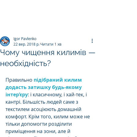
ПРАЛЬНЯ КИЛИМІВ
Килим.К
о
Igor Pavlenko
22 вер. 2018 р.
Читати 1 хв
Чому чищення килимів —
необхідність?
Правильно 
підібраний килим 
додасть затишку будь-якому 
інтер’єру
: і класичному, і хай-тек, і 
кантрі. Більшість людей саме з 
текстилем асоціюють домашній 
комфорт. Крім того, килим може не 
тільки допомогти розділити 
приміщення на зони, але й 