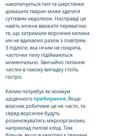
накопичується пил та шерстинки 
домашніх тварин може здатися 
суттєвим недоліком. Насправді це 
навіть можна вважати перевагою: 
те, що затримали ворсинки килима 
ми не вдихаємо разом з повітрям. 
З підлоги, яка нічим не покрита, 
часточки пилу підіймаються 
моментально. Звичайно питання 
чистки в такому випадку стоїть 
гостро. 
Килим потребує як мінімум 
щоденного 
прибирання
. Якщо 
власник робитиме це не часто, то 
серед ворсинок будуть 
розмножуватись мікроорганізми, 
наприклад пилові кліщі. Тим 
більше, якщо в квартирі є тварини. 