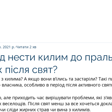
Головна
ПРО НАС
ЯК ВІДБУВАЄТ
ч. 2021 р.
Читати 2 хв
д нести килим до праль
 після свят?
з килима? А якщо вони в‘їлись та застаріли? Такі п
власника, особливо в період після активного святк
, але приходить час вирішувати проблеми, які з‘яв
 веселощів. Після свят менш за все хочеться докла
чи сліди жирних страв чи вина з килимів.