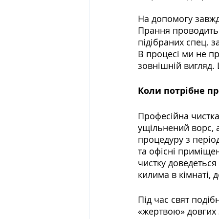
На допомогу завжд
Прання проводитьс
підібраних спец. з
В процесі ми не пр
зовнішній вигляд. 
Коли потрібне п
Професійна чистка
ущільнений ворс, а
процедуру з період
та офісні приміще
чистку доведеться 
килима в кімнаті, д
Під час свят подіб
«жертвою» довгих з