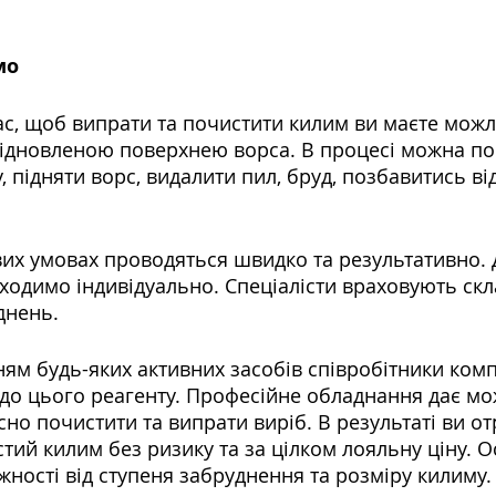
мо
с, щоб випрати та почистити килим ви маєте можл
відновленою поверхнею ворса. В процесі можна по
, підняти ворс, видалити пил, бруд, позбавитись від
их умовах проводяться швидко та результативно. 
ходимо індивідуально. Спеціалісти враховують скл
днень.
ям будь-яких активних засобів співробітники комп
 до цього реагенту. Професійне обладнання дає мо
сно почистити та випрати виріб. В результаті ви от
стий килим без ризику та за цілком лояльну ціну. О
жності від ступеня забруднення та розміру килиму.