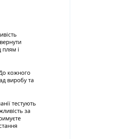
ивість 
вернути 
 плям і 
До кожного 
ад виробу та 
анії тестують 
жливість за 
римуєте 
стання 