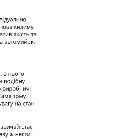
відуально 
нова килиму. 
тив якість та 
ма автомийок.
 в нього 
и подібну 
о виробничі 
Саме тому 
вагу на стан 
азвичай стає 
азу ж нести 