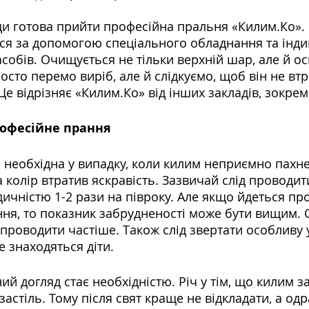
и готова прийти професійна пральня «Килим.Ко». 
я за допомогою спеціального обладнання та інди
асобів. Очищується не тільки верхній шар, але й ос
осто перемо виріб, але й слідкуємо, щоб він не втра
Це відрізняє «Килим.Ко» від інших закладів, зокре
рофесійне прання
 необхідна у випадку, коли килим неприємно пахне,
 колір втратив яскравість. Зазвичай слід проводит
ичністю 1-2 рази на півроку. Але якщо йдеться пр
ння, то показник забрудненості може бути вищим. 
проводити частіше. Також слід звертати особливу у
е знаходяться діти.
ний догляд стає необхідністю. Річ у тім, що килим з
астіль. Тому після свят краще не відкладати, а одр