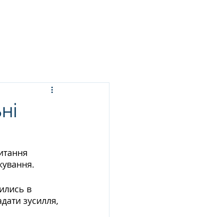
ЬСЯ ПРАННЯ
ПОСЛУГИ
БЛОГ
КОНТАКТИ
ні
итання 
ування.  
ились в 
дати зусилля, 