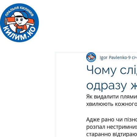
ПРАЛЬНЯ КИЛИМІВ
Килим.Ко
Igor Pavlenko
9 сі
Чому слі
одразу ж
Як видалити плями 
хвилюють кожного 
Адже рано чи пізно
розпал нестримних
старанно відтираю