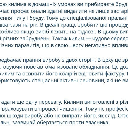
ою килима в домашніх умовах ви прибираєте бруд
час професіонали здатні видалити не лише застаріл
ння пилу і бруду. Тому до спеціалізованої пральні
два рази на рік. В ідеалі краще зробити цю процед
обливо якщо виріб лежить на підлозі. В цьому випа
 і різних забруднень. Також килим — чудове серед
зних паразитів, що в свою чергу негативно вплива
едбачає прання виробу з двох сторін. В цеху це з
товуючи нове автоматизоване обладнання. Це доз
илим та освіжити його колір й відновити фактуру.
ристовують спеціальні активні речовини, які не в
гадати ще одну перевагу. Килими виготовлені з різ
ід враховувати в процесі чищення. Тому не профес
ої шкоди виробу або не випрати його, як слід. Отж
льні зазвичай обертається проти власника.