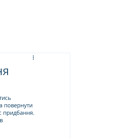
ЬСЯ ПРАННЯ
ПОСЛУГИ
БЛОГ
КОНТАКТИ
ня
тись 
а повернути 
ас придбання. 
в 