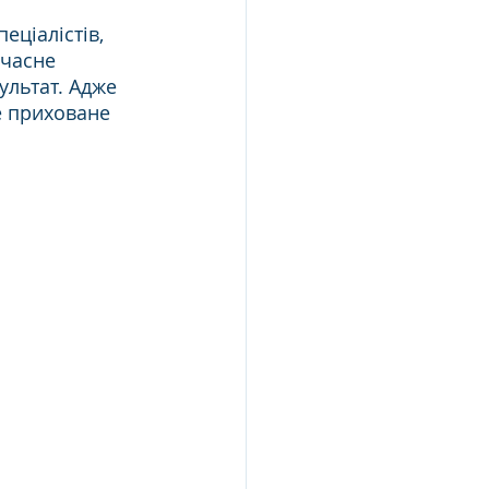
ціалістів, 
учасне 
ультат. Адже 
е приховане 