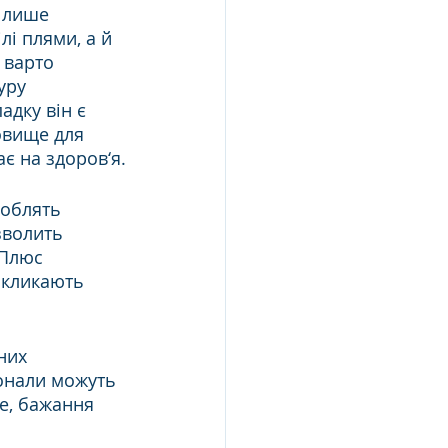
 лише 
і плями, а й 
 варто 
уру 
дку він є 
овище для 
є на здоров‘я.
роблять 
волить 
 Плюс 
икликають 
них 
іонали можуть 
е, бажання 