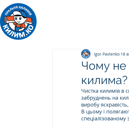
ПРАЛЬНЯ КИЛИМІВ
Килим.Ко
Igor Pavlenko
18 в
Чому не 
килима?
Чистка килимів в 
забруднень на кил
виробу яскравість,
В цьому і полягаю
спеціалізованому з