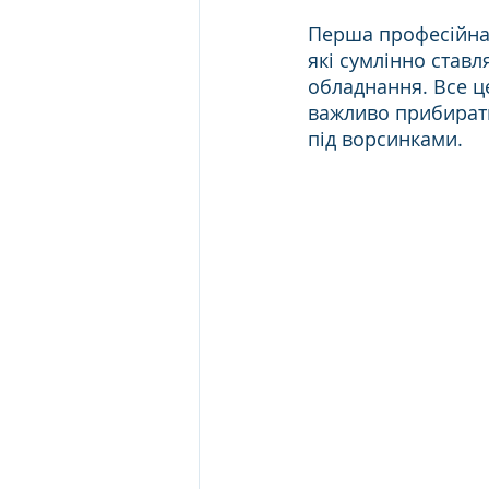
Перша професійна 
які сумлінно ставл
обладнання. Все ц
важливо прибирати
під ворсинками.