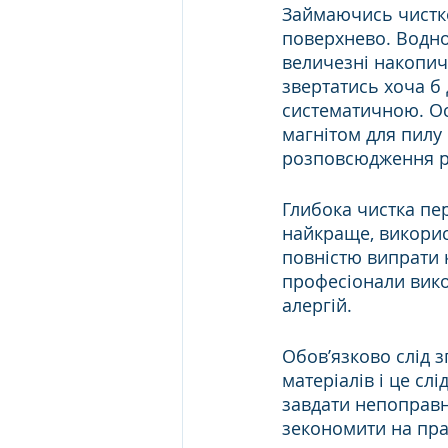
Займаючись чистк
поверхнево. Водно
величезні накопиче
звертатись хоча б 
систематичною. Ос
магнітом для пилу
розповсюдження рі
Глибока чистка пер
найкраще, викорис
повністю випрати к
професіонали вико
алергій.
Обов’язково слід з
матеріалів і це сл
завдати непоправн
зекономити на пра