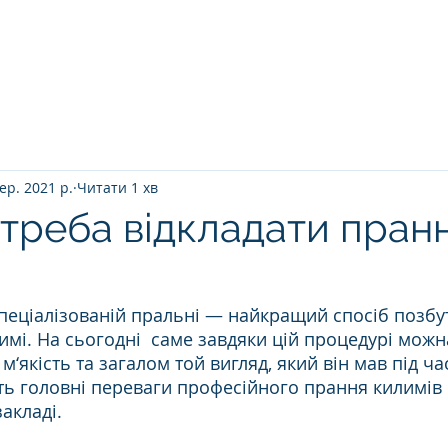
Головна
ПРО НАС
ЯК ВІДБУВАЄТ
ер. 2021 р.
Читати 1 хв
треба відкладати пран
спеціалізованій пральні — найкращий спосіб позбу
имі. На сьогодні  саме завдяки цій процедурі можн
 м‘якість та загалом той вигляд, який він мав під ч
ть головні переваги професійного прання килимів 
акладі.