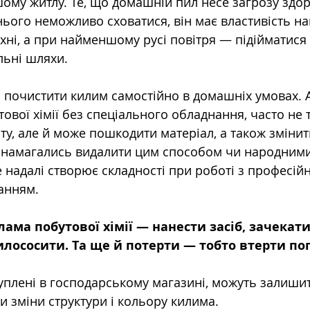
ому житлу. Те, що домашній пил несе загрозу здор
нього неможливо сховатися, він має властивість н
хні, а при найменшому русі повітря — підійматися 
льні шляхи.
почистити килим самостійно в домашніх умовах. 
ової хімії без спеціального обладнання, часто не т
у, але й може пошкодити матеріал, а також змінит
і намагались видалити цим способом чи народними
е надалі створює складності при роботі з професій
анням.
ама побутової хімії — нанести засіб, зачекати
илососити. Та ще й потерти — тобто втерти по
куплені в господарському магазині, можуть залишит
и зміни структури і кольору килима.