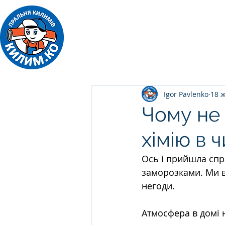
ПРАЛЬНЯ КИЛИМІВ
Килим.Ко
Igor Pavlenko
18 ж
Чому не
хімію в 
Ось і прийшла спр
заморозками. Ми в
негоди. 
Атмосфера в домі н