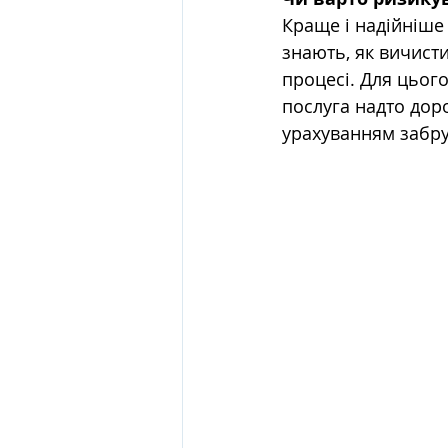
Краще і надійніше
знають, як вичисти
процесі. Для цьог
послуга надто дор
урахуванням забру