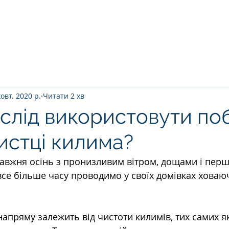
Головна
ПРО НАС
ЯК ВІДБУВАЄТ
овт. 2020 р.
Читати 2 хв
 слід використовути по
чистці килима?
авжня осінь з пронизливим вітром, дощами і пер
се більше часу проводимо у своїх домівках ховаюч
апряму залежить від чистоти килимів, тих самих я