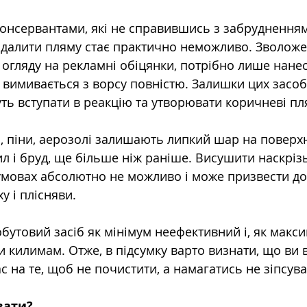
консервантами, які не справившись з забрудненням
видалити пляму стає практично неможливо. Зволож
огляду на рекламні обіцянки, потрібно лише нанест
 вимивається з ворсу повністю. Залишки цих засобі
ь вступати в реакцію та утворювати коричневі пл
і, піни, аерозолі залишають липкий шар на поверхн
ил і бруд, ще більше ніж раніше. Висушити наскріз
умовах абсолютно не можливо і може призвести до
у і плісняви.
бутовий засіб як мінімум неефективний і, як макс
 килимам. Отже, в підсумку варто визнати, що ви 
ас на те, щоб не почистити, а намагатись не зіпсува
вати? 