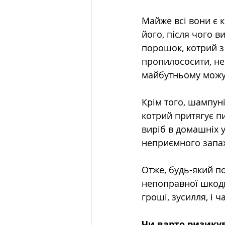
Майже всі вони є 
його, після чого 
порошок, котрий з 
пропилососити, не
майбутньому можут
Крім того, шампун
котрий притягує п
виріб в домашніх 
неприємного запах
Отже, будь-який по
непоправної шкоди
гроші, зусилля, і ч
Чи варто ризику