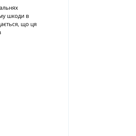
ральнях 
му шкоди в 
ається, що ця 
з 