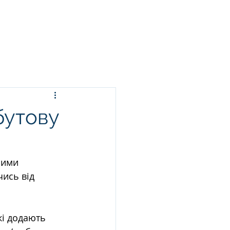
ЬСЯ ПРАННЯ
ПОСЛУГИ
БЛОГ
КОНТАКТИ
бутову
шими 
ись від 
кі додають 