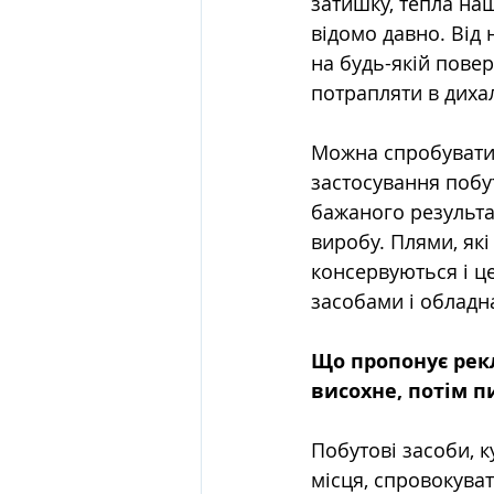
затишку, тепла наш
відомо давно. Від 
на будь-якій повер
потрапляти в диха
Можна спробувати 
застосування побут
бажаного результат
виробу. Плями, як
консервуються і ц
засобами і обладн
Що пропонує рекл
висохне, потім п
Побутові засоби, 
місця, спровокуват