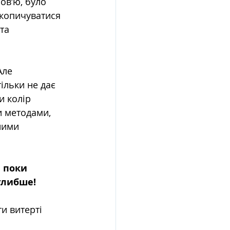
ов‘ю, було 
акопичуватися 
та 
Але 
ільки не дає 
и колір 
 методами, 
ними 
 поки 
глибше!
и витерті 