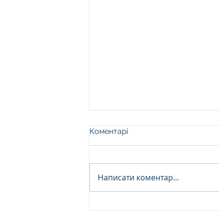
Коментарі
Написати коментар...
Килим шеггі з високим
ворсом: чому домашня