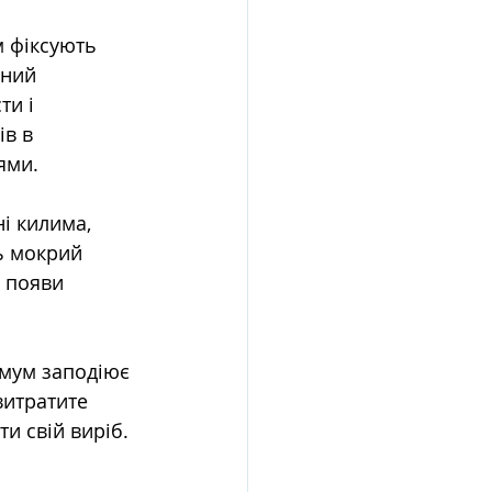
 фіксують 
ений 
и і 
в в 
ями.
і килима, 
ь мокрий 
 появи 
имум заподіює 
витратите 
ти свій виріб. 