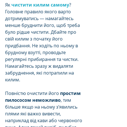
Як 
чистити килим самому
? 
Головне правило якого варто 
дотримуватись — намагайтесь 
менше бруднити його, щоб треба 
було рідше чистити. Дбайте про 
свій килим з початку його 
придбання. Не ходіть по ньому в 
брудному взутті, проводьте 
регулярні прибирання та чистки. 
Намагайтесь зразу ж видаляти 
забруднення, які потрапили на 
килим. 
Повністю очистити його 
простим 
пилососом неможливо
, тим 
більше якщо на ньому з’явились 
плями які важко вивести, 
наприклад від кави або червоного 