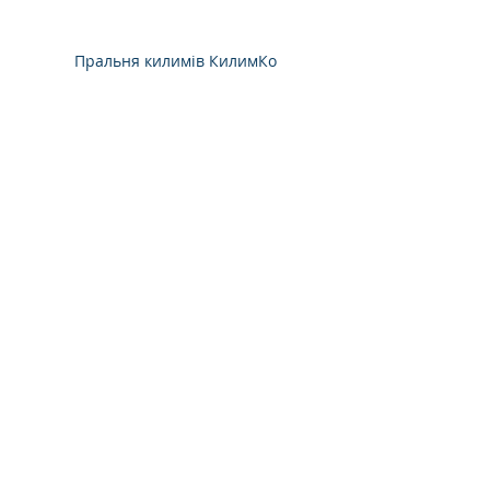
Пральня килимів КилимКо
Чистка і прання
Поради
Цікаво
Останні пости
Дивитися всі