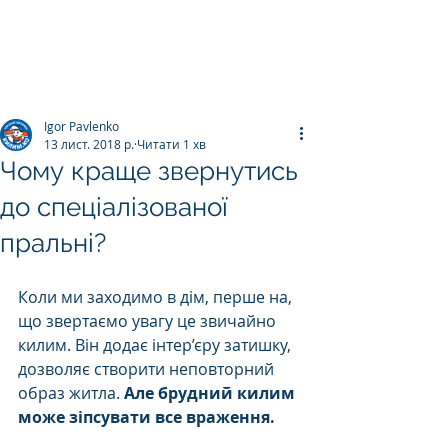
ПРАЛЬНЯ КИЛИМІВ
Килим.К
о
Igor Pavlenko
13 лист. 2018 р.
Читати 1 хв
Чому краще звернутись
до спеціалізованої
пральні?
Коли ми заходимо в дім, перше на, 
що звертаємо увагу це звичайно 
килим. Він додає інтер’єру затишку, 
дозволяє створити неповторний 
образ житла. 
Але брудний килим 
може зіпсувати все враження. 