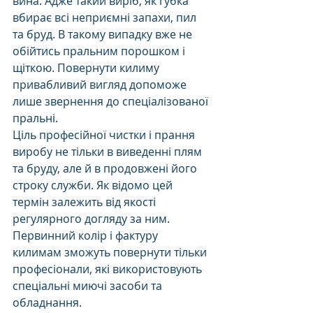
вина. Адже такий виріб, як губка 
вбирає всі неприємні запахи, пил 
та бруд. В такому випадку вже не 
обійтись пральним порошком і 
щіткою. Повернути килиму 
привабливий вигляд допоможе 
лише звернення до спеціалізованої 
пральні. 
Ціль професійної чистки і прання 
виробу не тільки в виведенні плям 
та бруду, але й в продовжені його 
строку служби. Як відомо цей 
термін залежить від якості 
регулярного догляду за ним. 
Первинний колір і фактуру 
килимам зможуть повернути тільки 
професіонали, які використовують 
спеціальні миючі засоби та 
обладнання. 