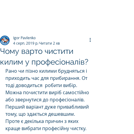
ПРАЛЬНЯ КИЛИМІВ
Килим.К
о
Igor Pavlenko
4 серп. 2019 р.
Читати 2 хв
Чому варто чистити
килим у професіоналів?
Рано чи пізно килими брудняться і 
приходить час для прибирання. От 
тоді доводиться  робити вибір. 
Можна почистити виріб самостійно 
або звернутися до професіоналів. 
Перший варіант дуже привабливий 
тому, що здається дешевшим. 
Проте є декілька причин з яких 
краще вибрати професійну чистку. 