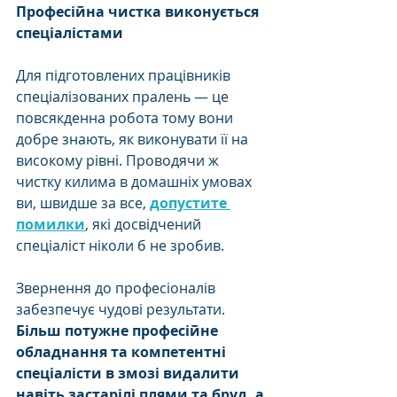
Професійна чистка виконується 
спеціалістами 
Для підготовлених працівників 
спеціалізованих пралень — це 
повсякденна робота тому вони 
добре знають, як виконувати її на 
високому рівні. Проводячи ж 
чистку килима в домашніх умовах 
ви, швидше за все, 
допустите 
помилки
, які досвідчений 
спеціаліст ніколи б не зробив. 
Звернення до професіоналів 
забезпечує чудові результати. 
Більш потужне професійне 
обладнання та компетентні 
спеціалісти в змозі видалити 
навіть застарілі плями та бруд, а 