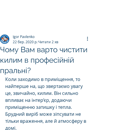
ПРАЛЬНЯ КИЛИМІВ
Килим.К
о
Igor Pavlenko
22 бер. 2020 р.
Читати 2 хв
Чому Вам варто чистити
килим в професійній
пральні?
Коли заходимо в приміщення, то 
найперше на, що звертаємо увагу 
це, звичайно, килим. Він сильно 
впливає на інтер‘єр, додаючи 
приміщенню затишку і тепла. 
Брудний виріб може зіпсувати не 
тільки враження, але й атмосферу в 
домі.