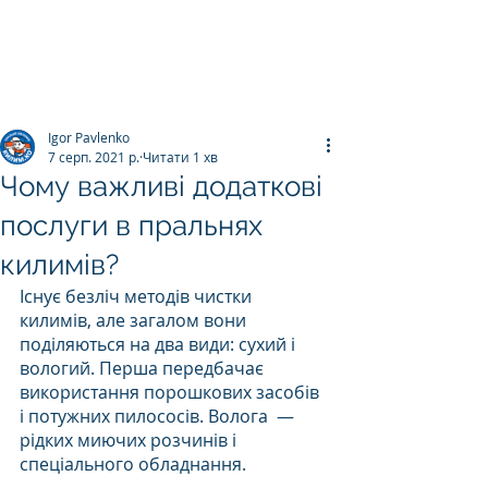
ПРАЛЬНЯ КИЛИМІВ
Килим.К
о
Igor Pavlenko
7 серп. 2021 р.
Читати 1 хв
Чому важливі додаткові
послуги в пральнях
килимів?
Існує безліч методів чистки 
килимів, але загалом вони 
поділяються на два види: сухий і 
вологий. Перша передбачає 
використання порошкових засобів 
і потужних пилососів. Волога  — 
рідких миючих розчинів і 
спеціального обладнання. 