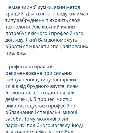
Немає єдиної думки, який метод 
кращий. Для кожного виду килима і 
типу забруднень підходить своя 
технологія. Але кожний килим 
потребує якісного і професійного 
догляду. Який Вам допоможуть 
обрати спеціалісти спеціалізованих 
пралень.
Професійна пральня 
рекомендована при сильних 
забрудненнях, типу застарілих 
слідів від брудного взуття, плям 
біологічного походження, для 
дезінфекції. В процесі чистки 
використовується професійне 
обладнання і спеціальні миючі 
засоби. Тому можливі різні 
варіанти подібного догляду. Іноді 
для кращого ефекту потрібне 