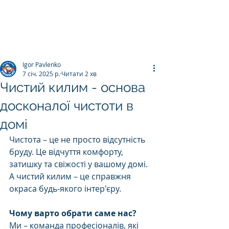
ПРАЛЬНЯ КИЛИМІВ
Килим.К
о
Igor Pavlenko
7 січ. 2025 р.
Читати 2 хв
Чистий килим - основа
досконалої чистоти в
домі
Чистота – це не просто відсутність 
бруду. Це відчуття комфорту, 
затишку та свіжості у вашому домі. 
А чистий килим – це справжня 
окраса будь-якого інтер'єру.
Чому варто обрати саме нас?
Ми – команда професіоналів, які 