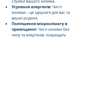
служби вашого килима.
Усунення алергенів:
 Чисті 
килими – це здоров'я для вас та 
вашої родини.
Поліпшення мікроклімату в 
приміщенні:
 Чисті килими без 
пилу та алергенів, покращать 
якість повітря.
Економія часу та сил:
 Вам не 
потрібно витрачати час та сили 
на самостійне чищення.
ЗАПИС НА ПРАННЯ
Довірте свої килими 
професіоналам пральні 
"КилимКо" і насолоджуйтесь 
чистотою килимів у вашому 