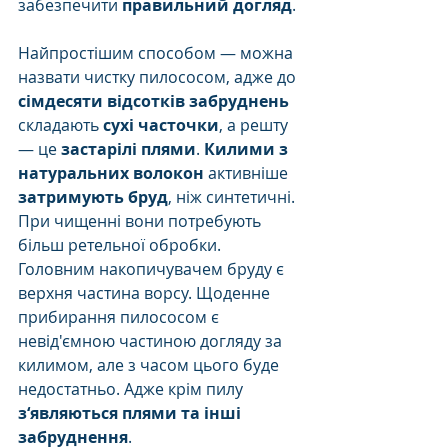
забезпечити 
правильний догляд
.
Найпростішим способом — можна 
назвати чистку пилососом, адже до 
сімдесяти відсотків забруднень
складають 
сухі часточки
, а решту 
— це 
застарілі плями
. 
Килими з 
натуральних волокон
 активніше 
затримують бруд
, ніж синтетичні. 
При чищенні вони потребують 
більш ретельної обробки. 
Головним накопичувачем бруду є 
верхня частина ворсу. Щоденне 
прибирання пилососом є 
невід'ємною частиною догляду за 
килимом, але з часом цього буде 
недостатньо. Адже крім пилу 
з‘являються плями та інші 
забруднення
. 