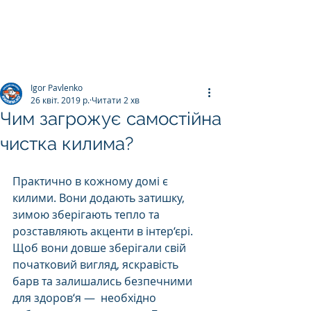
ПРАЛЬНЯ КИЛИМІВ
Килим.К
о
Igor Pavlenko
26 квіт. 2019 р.
Читати 2 хв
Чим загрожує самостійна
чистка килима?
Практично в кожному домі є 
килими. Вони додають затишку, 
зимою зберігають тепло та 
розставляють акценти в інтер‘єрі. 
Щоб вони довше зберігали свій 
початковий вигляд, яскравість 
барв та залишались безпечними 
для здоров‘я —  необхідно 