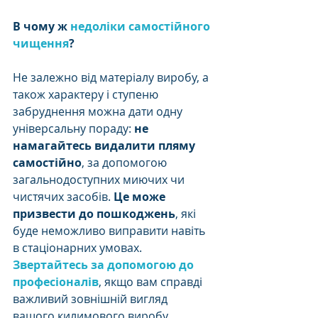
В чому ж 
недоліки самостійного 
чищення
?
Не залежно від матеріалу виробу, а 
також характеру і ступеню 
забруднення можна дати одну 
універсальну пораду: 
не 
намагайтесь видалити пляму 
самостійно
, за допомогою 
загальнодоступних миючих чи 
чистячих засобів. 
Це може 
призвести до пошкоджень
, які 
буде неможливо виправити навіть 
в стаціонарних умовах. 
Звертайтесь за допомогою до 
професіоналів
, якщо вам справді 
важливий зовнішній вигляд 
вашого килимового виробу. 