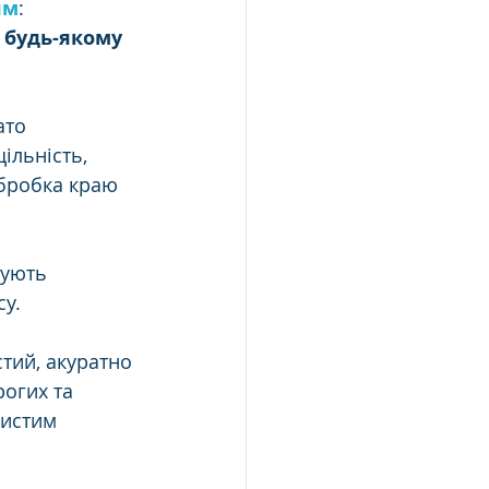
ям
: 
 будь-якому 
ато 
ільність, 
обробка краю 
нують 
су.
 
тий, акуратно 
огих та 
бистим 