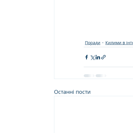
Поради
Килими в інт
Останні пости