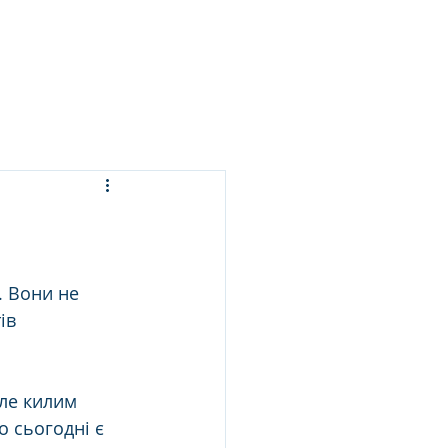
ЬСЯ ПРАННЯ
ПОСЛУГИ
БЛОГ
КОНТАКТИ
. Вони не 
ів 
ле килим 
о сьогодні є 