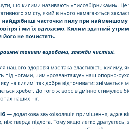
чути, що килими називають «пилозбірниками». Це
гативного змісту, який в нього намагаються заклас
и найдрібніші часточки пилу при найменшому 
овітря і ми їх вдихаємо. Килим здатний утрим
и його не почистять. 
рашені такими виробами, завжди чистіші.
я нашого здоров’я має така властивість килиму, як
ть під ногами, чим «розвантажує» наш опорно-рухо
яку на килимі так добре відпочивати: знімається м
ється хребет. До того ж ворс відмінно стимулює бі
топах наших ніг. 
іб
 — додаткова звукоізоляція приміщення, адже ві
, ніж тверда підлога. Тому якщо легко дратуєтесь,