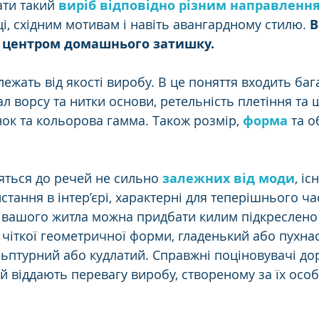
ти такий 
виріб відповідно різним направленн
і, східним мотивам і навіть авангардному стилю. 
В
 центром домашнього затишку. 
алежать від якості виробу. В це поняття входить баг
ал ворсу та нитки основи, ретельність плетіння та щ
ок та кольорова гамма. Також розмір, 
форма
 та 
яться до речей не сильно 
залежних від моди
, іс
истання в інтер’єрі, характерні для теперішнього ча
 вашого житла можна придбати килим підкреслено
чіткої геометричної форми, гладенький або пухнас
льптурний або кудлатий. Справжні поціновувачі дор
й віддають перевагу виробу, створеному за їх осо