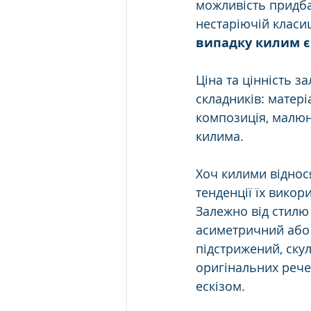
можливість придба
нестаріючій класиц
випадку килим є
Ціна та цінність з
складників: матері
композиція, малюн
килима. 
Хоч килими віднос
тенденції їх викор
Залежно від стилю
асиметричний або 
підстрижений, ску
оригінальних рече
ескізом. 