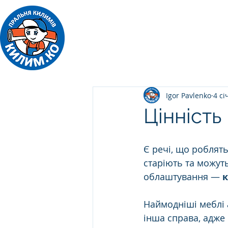
ПРАЛЬНЯ КИЛИМІВ
Килим.Ко
Igor Pavlenko
4 сі
Цінність
Є речі, що роблят
старіють та можуть
облаштування — 
Наймодніші меблі 
інша справа, адже 