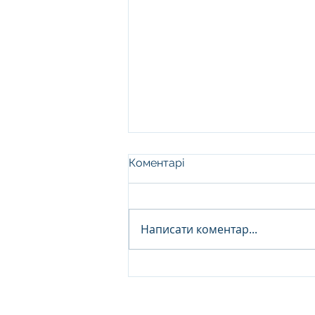
Коментарі
Написати коментар...
Чому самостійне прання
килимів не працює