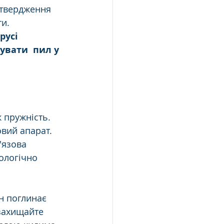
 твердження 
ти.
русі 
увати  пил у 
 пружність. 
вий апарат. 
'язова 
ологічно 
н поглинає 
 захищайте 