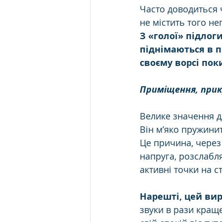
Часто доводиться 
не містить того не
З «голої» підлог
піднімаються в п
своєму ворсі пок
Приміщення, прик
Велике значення дл
Він м’яко пружини
Це причина, через 
напруга, розслабля
активні точки на с
Нарешті, цей вир
звуки в рази краще