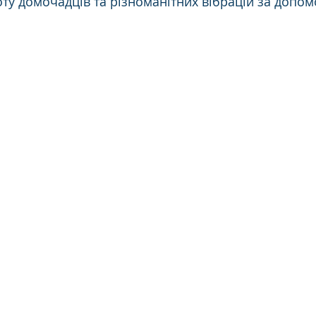
поту домочадців та різноманітних вібрацій за допо