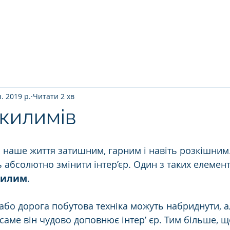
Головна
ПРО НАС
ЯК ВІДБУВАЄТ
ч. 2019 р.
Читати 2 хв
 килимів
ь наше життя затишним, гарним і навіть розкішним
 абсолютно змінити інтер’єр. Один з таких елемент
килим
.
або дорога побутова техніка можуть набриднути, а
саме він чудово доповнює інтер’ єр. Тим більше, щ