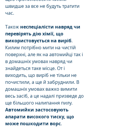
швидше за все не будуть тратити 
час.
Також 
неспеціалісти навряд чи 
перевірять дію хімії, що 
використовується на виріб
. 
Килим потрібно мити на чистій 
поверхні, але як на автомийці так і 
в домашніх умовах навряд чи 
знайдеться таке місце. От і 
виходить, що виріб не тільки не 
почистили, а ще й забруднили. В 
домашніх умовах важко вимити 
весь засіб, а це надалі призведе до 
ще більшого налипання пилу.
Автомийки застосовують 
апарати високого тиску, що 
може пошкодити ворс
.