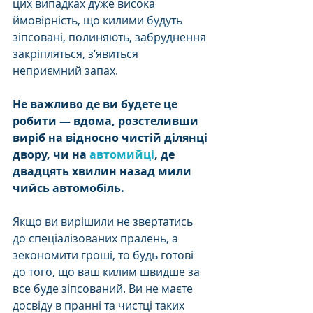
цих випадках дуже висока 
ймовірність, що килими будуть 
зіпсовані, полиняють, забруднення 
закріпляться, з‘явиться 
неприємний запах.
Не важливо де ви будете це 
робити — вдома, розстеливши 
виріб на відносно чистій ділянці 
двору, чи на 
автомийці
, де 
двадцять хвилин назад мили 
чийсь автомобіль.
Якщо ви вирішили не звертатись 
до спеціалізованих пралень, а 
зекономити гроші, то будь готові 
до того, що ваш килим швидше за 
все буде зіпсований. Ви не маєте 
досвіду в пранні та чистці таких 