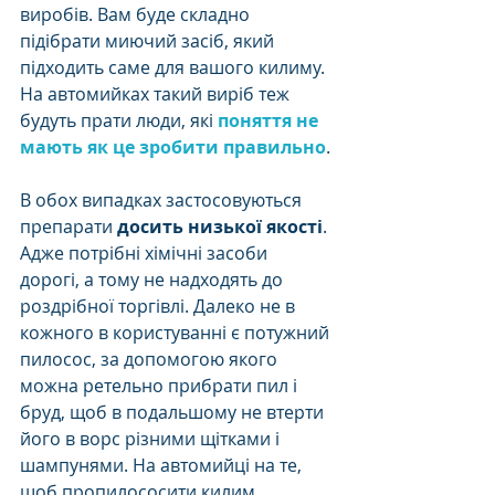
виробів. Вам буде складно 
підібрати миючий засіб, який 
підходить саме для вашого килиму. 
На автомийках такий виріб теж 
будуть прати люди, які 
поняття не 
мають як це зробити правильно
.
В обох випадках застосовуються 
препарати
 досить низької якості
. 
Адже потрібні хімічні засоби 
дорогі, а тому не надходять до 
роздрібної торгівлі. Далеко не в 
кожного в користуванні є потужний 
пилосос, за допомогою якого 
можна ретельно прибрати пил і 
бруд, щоб в подальшому не втерти 
його в ворс різними щітками і 
шампунями. На автомийці на те, 
щоб пропилососити килим 