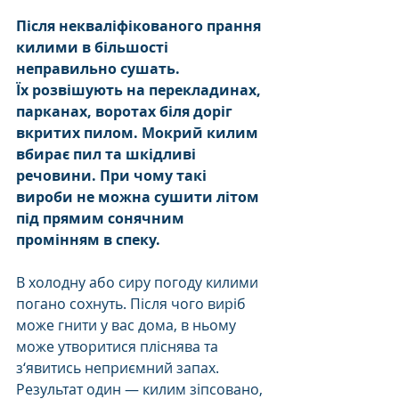
Після некваліфікованого прання 
килими в більшості 
неправильно сушать.
Їх розвішують на перекладинах, 
парканах, воротах біля доріг 
вкритих пилом. Мокрий килим 
вбирає пил та шкідливі 
речовини. При чому такі 
вироби не можна сушити літом 
під прямим сонячним 
промінням в спеку.
В холодну або сиру погоду килими 
погано сохнуть. Після чого виріб 
може гнити у вас дома, в ньому 
може утворитися пліснява та 
з‘явитись неприємний запах. 
Результат один — килим зіпсовано, 