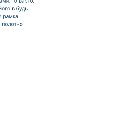
ми, то варто, 
його в будь-
и рамка 
е полотно 