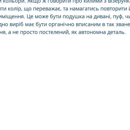
и кольори. Якщо ж говорити про килими з візерунка
ити колір, що переважає, та намагатись повторити 
иміщення. Це може бути подушка на дивані, пуф, ч
дно виріб має бути органічно вписаним в так зван
я, а не просто постелений, як автономна деталь.