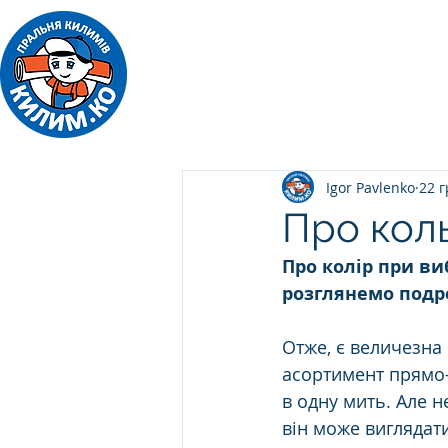
ПРАЛЬНЯ КИЛИМІВ
Килим.Ко
Igor Pavlenko
22 г
Про коль
Про колір при ви
розглянемо подр
Отже, є величезна 
асортимент прямо-
в одну мить. Але н
він може виглядат