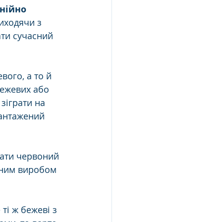
нійно 
Виходячи з 
ати сучасний 
ого, а то й 
бежевих або 
зіграти на 
вантажений 
вати червоний 
тним виробом 
ті ж бежеві з 