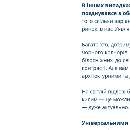
В інших випадках
поєднувався з об
того скільки варіа
ринок, в нас з‘явл
Багато хто, дотрим
чорного кольорів. 
білосніжних, до св
контрасті. Але вам
архітектурними та
На світлій підлозі
килим — це можлив
— дуже актуально.
Універсальними 