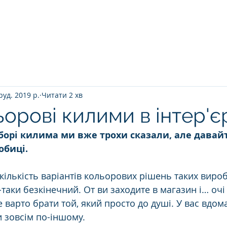
Головна
ПРО НАС
ЯК ВІДБУВАЄТ
руд. 2019 р.
Читати 2 хв
орові килими в інтер'є
борі килима ми вже трохи сказали, але давайт
обиці.
кількість варіантів кольорових рішень таких вироб
таки безкінечний. От ви заходите в магазин і… очі
е варто брати той, який просто до душі. У вас вдома
и зовсім по-іншому.