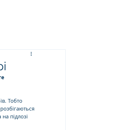
ЬСЯ ПРАННЯ
ПОСЛУГИ
БЛОГ
КОНТАКТИ
рі
е 
ів. Тобто 
 розбігаються 
 на підлозі 