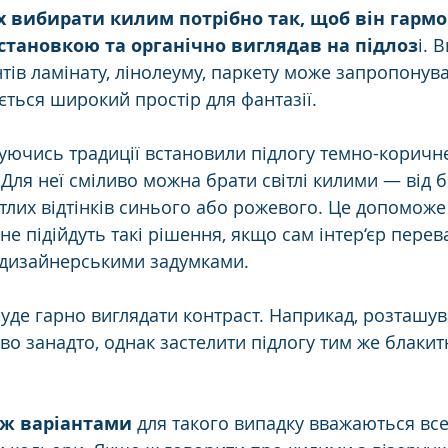
 вибирати килим потрібно так, щоб він гармо
становкою та органічно виглядав на підлоз
і. 
нтів ламінату, лінолеуму, паркету може запропонув
яється широкий простір для фантазії. 
уючись традиції встановили підлогу темно-коричнев
Для неї сміливо можна брати світлі килими — від 
ітлих відтінків синього або рожевого. Це допоможе 
 не підійдуть такі рішення, якщо сам інтер‘єр пере
 дизайнерськими задумками.
 буде гарно виглядати контраст. Наприкад, розташу
о занадто, однак застелити підлогу тим же блаки
 
ж варіантами
 для такого випадку вважаються все 