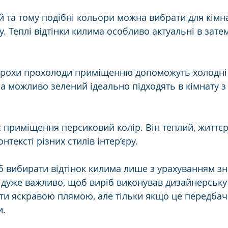
 та тому подібні кольори можна вибрати для кімна
у. Теплі відтінки килима особливо актуальні в зате
трохи прохолоди приміщенню допоможуть холодні в
 а можливо зелений ідеально підходять в кімнату з
 приміщення персиковий колір. Він теплий, життєр
нтексті різних стилів інтер‘єру.
б вибирати відтінок килима лише з урахуванням з
дуже важливо, щоб виріб виконував дизайнерську 
ути яскравою плямою, але тільки якщо це передбач
. 