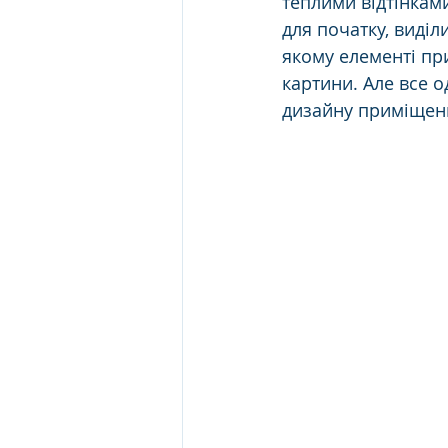
теплими відтінкам
для початку, виділ
якому елементі пр
картини. Але все о
дизайну приміщенн