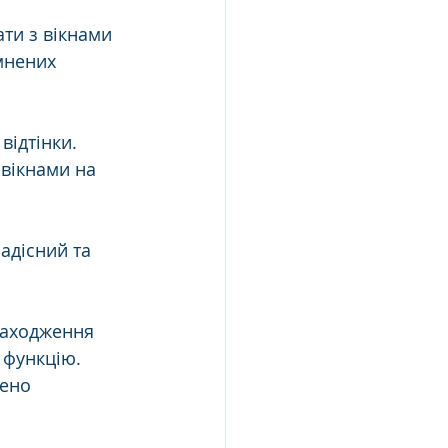
ти з вікнами 
мнених 
ідтінки. 
 вікнами на 
адісний та 
находження 
функцію. 
ено 