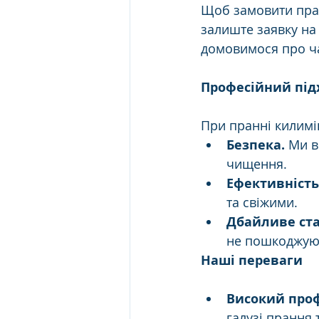
Щоб замовити пран
залиште заявку на 
домовимося про ча
Професійний під
При пранні килимі
Безпека.
 Ми в
чищення.
Ефективність
та свіжими.
Дбайливе ст
не пошкоджуют
Наші переваги
Високий проф
галузі прання 