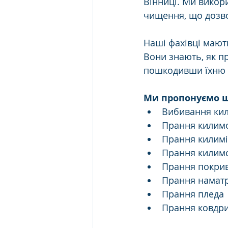
Вінниці. Ми викор
чищення, що дозво
Наші фахівці мають
Вони знають, як пр
пошкодивши їхню с
Ми пропонуємо ш
Вибивання ки
Прання килимо
Прання килимі
Прання килимо
Прання покри
Прання намат
Прання пледа
Прання ковдр