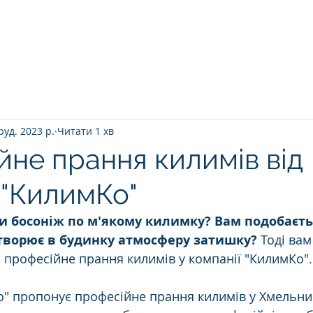
Головна
ПРО НАС
ЯК ВІДБУВАЄТ
руд. 2023 р.
Читати 1 хв
не прання килимів від
 "КилимКо"
и босоніж по м'якому килимку? Вам подобаєть
творює в будинку атмосферу затишку? 
Тоді вам
 професійне прання килимів у компанії "КилимКо".
" пропонує професійне прання килимів у Хмельни