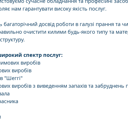
истовуємо сучасне обладнання та професійні засоб
ляє нам гарантувати високу якість послуг.
 багаторічний досвід роботи в галузі прання та чи
авильно очистити килими будь-якого типу та матер
труктуру.
ирокий спектр послуг:
лимових виробів
вих виробів
в "Шеггі"
вих виробів з виведенням запахів та забруднень п
вала
расника
и