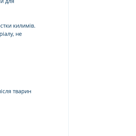
и для 
стки килимів. 
іалу, не 
ісля тварин