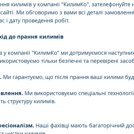
ня килимів у компанії "КилимКо", зателефонуйте 
сайті. Ми обговоримо з вами всі деталі замовлення
с і дату проведення робіт.
хід до прання килимів
в у компанії "КилимКо" ми дотримуємося наступни
икористовуємо тільки безпечні та перевірені засоб
.
 Ми гарантуємо, що після прання ваші килими буд
авлення.
 Ми використовуємо спеціальні технології 
ь структуру килимів.
есіоналізм.
 Наші фахівці мають багаторічний дос
та чистки килимів.