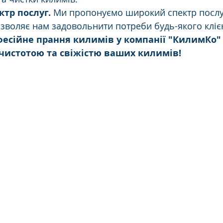
тр послуг.
 Ми пропонуємо широкий спектр послу
озволяє нам задовольнити потреби будь-якого кліє
есійне прання килимів у компанії "КилимКо" 
чистотою та свіжістю ваших килимів!