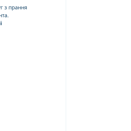
г з прання 
нта.
і 