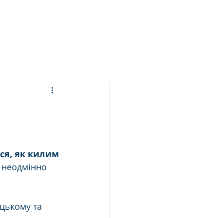
ЬСЯ ПРАННЯ
ПОСЛУГИ
БЛОГ
КОНТАКТИ
ся, як килим 
 неодмінно 
цькому та 