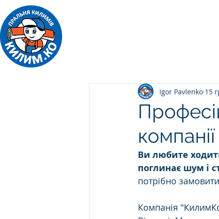
ПРАЛЬНЯ КИЛИМІВ
Килим.Ко
Igor Pavlenko
15 г
Професій
компанії
Ви любите ходит
поглинає шум і с
потрібно замовити
Компанія "КилимКо