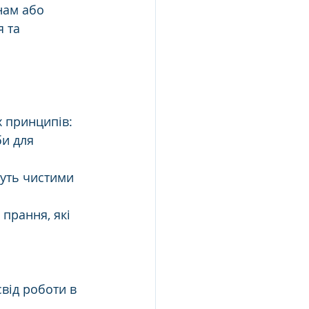
нам або 
 та 
х принципів:
и для 
уть чистими 
прання, які 
від роботи в 