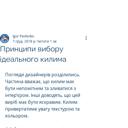
ПРАЛЬНЯ КИЛИМІВ
Килим.К
о
Igor Pavlenko
7 груд. 2018 р.
Читати 1 хв
Принципи вибору
ідеального килима
Погляди дизайнерів розділились. 
Частина вважає, що килим має 
бути непомітним та зливатися з 
інтер’єром. Інші доводять, що цей 
виріб має бути яскравим. Килим 
привертатиме увагу текстурою та 
кольором. 