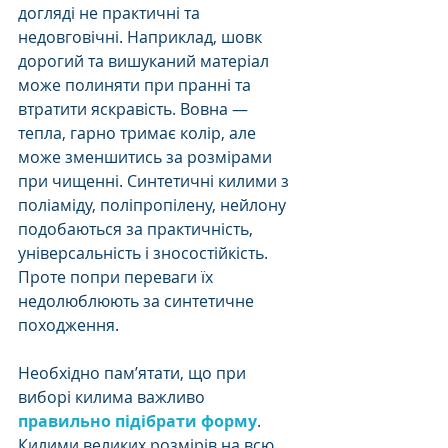
догляді не практичні та 
недовговічні. Наприклад, шовк 
дорогий та вишуканий матеріал 
може полиняти при пранні та 
втратити яскравість. Вовна — 
тепла, гарно тримає колір, але 
може зменшитись за розмірами 
при чищенні. Синтетичні килими з 
поліаміду, поліпропілену, нейлону 
подобаються за практичність, 
універсальність і зносостійкість. 
Проте попри переваги їх 
недолюблюють за синтетичне 
походження.
Необхідно пам’ятати, що при 
виборі килима важливо 
правильно підібрати форму
. 
Килими великих розмірів на всю 