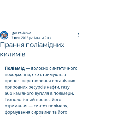
ПРАЛЬНЯ КИЛИМІВ
Килим.К
о
Igor Pavlenko
7 вер. 2018 р.
Читати 2 хв
Прання поліамідних
килимів
Поліамід
 — волокно синтетичного 
походження, яке отримують в 
процесі перетворення органічних 
природних ресурсів нафти, газу 
або кам’яного вугілля в полімери. 
Технологічний процес його 
отримання — синтез полімеру, 
формування сировини та його 