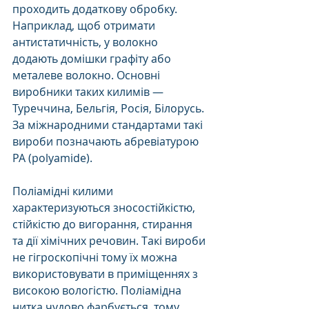
проходить додаткову обробку. 
Наприклад, щоб отримати 
антистатичність, у волокно 
додають домішки графіту або 
металеве волокно. Основні 
виробники таких килимів — 
Туреччина, Бельгія, Росія, Білорусь. 
За міжнародними стандартами такі 
вироби позначають абревіатурою 
РА (polyamide). 
Поліамідні килими 
характеризуються зносостійкістю, 
стійкістю до вигорання, стирання 
та дії хімічних речовин. Такі вироби 
не гігроскопічні тому їх можна 
використовувати в приміщеннях з 
високою вологістю. Поліамідна 
нитка чудово фарбується, тому 