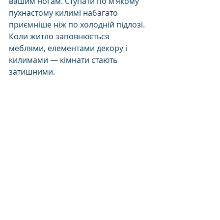
вашим ногам. Ступати по м’якому 
пухнастому килимі набагато 
приємніше ніж по холодній підлозі. 
Коли житло заповнюється 
меблями, елементами декору і 
килимами — кімнати стають 
затишними. 
Килими в інтер'єрі
Поради