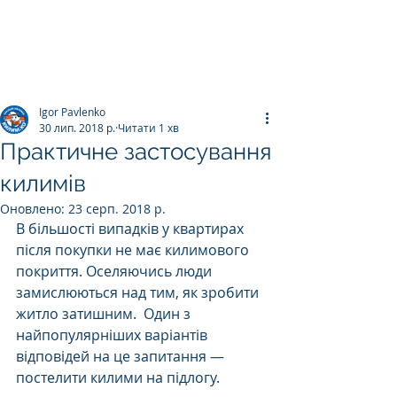
ПРАЛЬНЯ КИЛИМІВ
Килим.К
о
Igor Pavlenko
30 лип. 2018 р.
Читати 1 хв
Практичне застосування
килимів
Оновлено:
23 серп. 2018 р.
В більшості випадків у квартирах 
після покупки не має килимового 
покриття. Оселяючись люди 
замислюються над тим, як зробити 
житло затишним.  Один з 
найпопулярніших варіантів 
відповідей на це запитання — 
постелити килими на підлогу. 