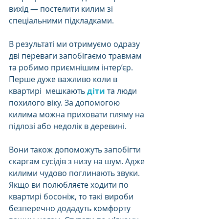
вихід — постелити килим зі 
спеціальними підкладками. 
В результаті ми отримуємо одразу 
дві переваги запобігаємо травмам 
та робимо приємнішим інтер’єр. 
Перше дуже важливо коли в 
квартирі  мешкають 
діти
 та люди 
похилого віку. За допомогою 
килима можна приховати пляму на 
підлозі або недолік в деревині. 
Вони також допоможуть запобігти 
скаргам сусідів з низу на шум. Адже 
килими чудово поглинають звуки.  
Якщо ви полюбляєте ходити по 
квартирі босоніж, то такі вироби 
безперечно додадуть комфорту 