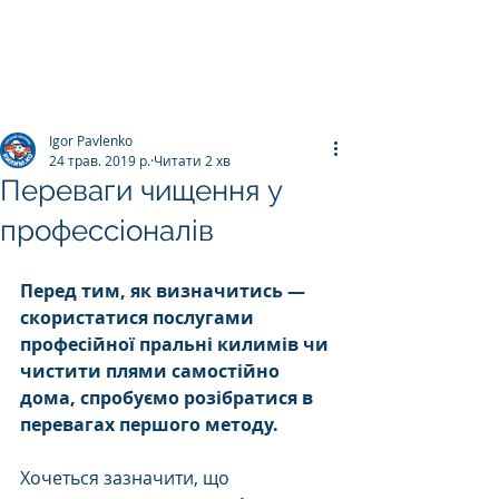
ПРАЛЬНЯ КИЛИМІВ
Килим.К
о
Igor Pavlenko
24 трав. 2019 р.
Читати 2 хв
Переваги чищення у
профессіоналів
Перед тим, як визначитись — 
скористатися послугами 
професійної пральні килимів чи 
чистити плями самостійно 
дома, спробуємо розібратися в 
перевагах першого методу.
Хочеться зазначити, що 