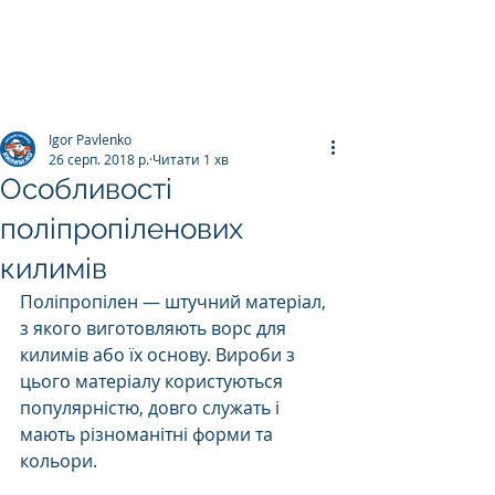
ПРАЛЬНЯ КИЛИМІВ
Килим.К
о
Igor Pavlenko
26 серп. 2018 р.
Читати 1 хв
Особливості
поліпропіленових
килимів
Поліпропілен — штучний матеріал, 
з якого виготовляють ворс для 
килимів або їх основу. Вироби з 
цього матеріалу користуються 
популярністю, довго служать і 
мають різноманітні форми та 
кольори. 