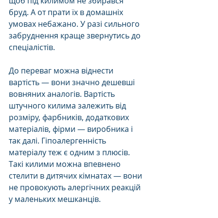
щоб під килимом не збирався 
бруд. А от прати їх в домашніх 
умовах небажано. У разі сильного 
забруднення краще звернутись до 
спеціалістів. 
До переваг можна віднести 
вартість — вони значно дешевші 
вовняних аналогів. Вартість 
штучного килима залежить від 
розміру, фарбників, додаткових 
матеріалів, фірми — виробника і 
так далі. Гіпоалергенність 
матеріалу теж є одним з плюсів. 
Такі килими можна впевнено 
стелити в дитячих кімнатах — вони 
не провокують алергічних реакцій 
у маленьких мешканців. 