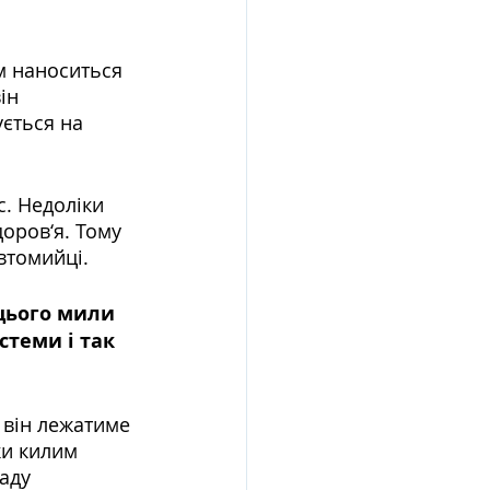
м наноситься 
ін 
ється на 
. Недоліки 
доров‘я. Тому 
втомийці.
цього мили 
стеми і так 
 він лежатиме 
и килим 
аду 