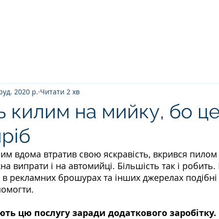
Головна
ПРО НАС
ЯК ВІДБУВАЄТ
руд. 2020 р.
Читати 2 хв
ь килим на мийку, бо ц
иріб
лим вдома втратив свою яскравість, вкрився пилом 
на випрати і на автомийці. Більшість так і робить
, в рекламних брошурах та інших джерелах подібні 
помогти.
ть цю послугу заради додаткового заробітку. 