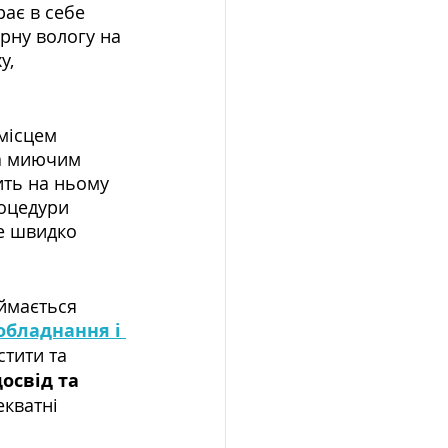
ає в себе 
рну вологу на 
у, 
місцем 
а миючим 
ить на ньому 
роцедури 
е швидко 
ймається 
обладнання і 
тити та 
освід та 
кватні 