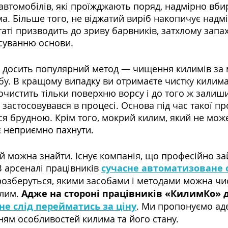
автомобілів, які проїжджають поряд, надмірно вбир
а. Більше того, не віджатий виріб накопичує надмі
таті призводить до зриву барвників, затхлому запах
суванню основи.
 досить популярний метод — чищення килимів за 
у. В кращому випадку ви отримаєте чистку килим
очистить тільки поверхню ворсу і до того ж залиш
 застосовувався в процесі. Основа під час такої п
я брудною. Крім того, мокрий килим, який не мож
 неприємно пахнути.
ій можна знайти. Існує компанія, що професійно за
 арсеналі працівників 
сучасне автоматизоване 
розберуться, якими засобами і методами можна чис
лим. 
Адже на стороні працівників «КилимКо» д
не слід перейматись за ціну
. Ми пропонуємо аде
ням особливостей килима та його стану.