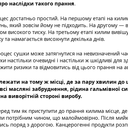
про наслідки такого прання
. 
цес достатньо простий. На першому етапі на кили
ь, який зовсім йому не підходить. На другому — в
ом високого тиску. На третьому етапі килим вивішу
 та намагається висохнути декілька днів. 
роцес сушки може затягнутися на невизначений час
ки настільки очевидні і настільки ж шкідливі для з
жити ризики та відмовитись від цього прання на а
ежати на тому ж місці, де за пару хвилин до 
 всі масляні забруднення, рідина гальмівної си
на виворітній стороні виробу. 
ред тим як приступити до прання килима місце, де
ли потрібним чином, що малоймовірно. Після мийк
ись поряд з дорогою. Канцерогенні продукти розп