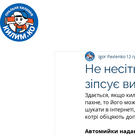
ПРАЛЬНЯ КИЛИМІВ
Килим.Ко
Igor Pavlenko
12 г
Не несіт
зіпсує в
Здається, якщо ки
пахне, то його мож
шукати в інтернеті
котрі обіцяють до
Автомийки надаю