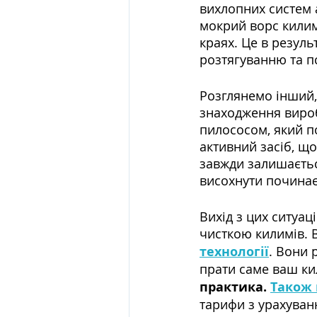
вихлопних систем 
мокрий ворс килим
краях. Це в резуль
розтягуванню та п
Розглянемо інший,
знаходження вироб
пилососом, який п
активний засіб, що
завжди залишаєтьс
висохнути починає
Вихід з цих ситуац
чисткою килимів. В
технології
. Вони 
прати саме ваш ки
практика. 
Також 
тарифи з урахуван