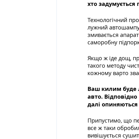
хто задумується 
Технологічний про
лужний автошампун
змивається апарат
саморобну підпорку
Якщо ж іде дощ, п
такого методу чист
кожному варто зва
Ваш килим буде л
авто. Відповідно
далі опиняються 
Припустимо, що пе
все ж таки оброби
вивішується сушит