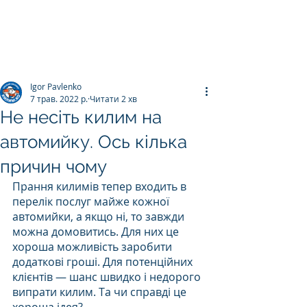
ПРАЛЬНЯ КИЛИМІВ
Килим.К
о
Igor Pavlenko
7 трав. 2022 р.
Читати 2 хв
Не несіть килим на
автомийку. Ось кілька
причин чому
Прання килимів тепер входить в 
перелік послуг майже кожної 
автомийки, а якщо ні, то завжди 
можна домовитись. Для них це 
хороша можливість заробити 
додаткові гроші. Для потенційних 
клієнтів — шанс швидко і недорого 
випрати килим. Та чи справді це 