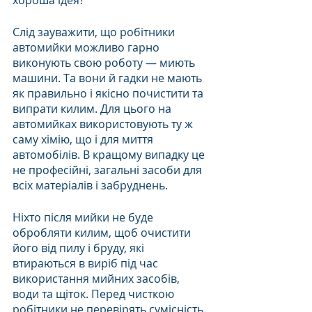
хороша ідея?
Слід зауважити, що робітники 
автомийки можливо гарно 
виконують свою роботу — миють 
машини. Та вони й гадки не мають 
як правильно і якісно почистити та 
випрати килим. Для цього на 
автомийках використовують ту ж 
саму хімію, що і для миття 
автомобілів. В кращому випадку це 
не професійні, загальні засоби для 
всіх матеріалів і забруднень.
Ніхто після мийки не буде 
обробляти килим, щоб очистити 
його від пилу і бруду, які 
втираються в виріб під час 
використання мийних засобів, 
води та щіток. Перед чисткою 
робітники не перевірять сумісність 