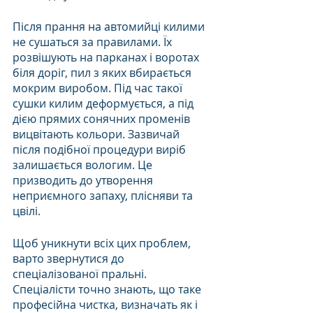
Після прання на автомийці килими 
не сушаться за правилами. Їх 
розвішують на парканах і воротах 
біля доріг, пил з яких вбирається 
мокрим виробом. Під час такої 
сушки килим деформується, а під 
дією прямих сонячних променів 
вицвітають кольори. Зазвичай 
після подібної процедури виріб 
залишається вологим. Це 
призводить до утворення 
неприємного запаху, плісняви та 
цвілі.
Щоб уникнути всіх цих проблем, 
варто звернутися до 
спеціалізованої пральні. 
Спеціалісти точно знають, що таке 
професійна чистка, визначать як і 