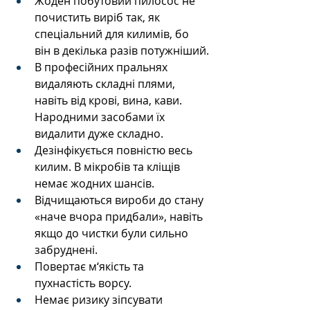
Жоден побутовий пилосос не 
почистить виріб так, як 
спеціальний для килимів, бо 
він в декілька разів потужніший.
В професійних пральнях 
видаляють
складні плями, 
навіть від крові, вина, кави. 
Народними засобами їх 
видалити дуже складно.
Дезінфікується повністю весь 
килим. В мікробів та кліщів 
немає жодних шансів.
Відчищаються вироби до стану 
«наче вчора придбали», навіть 
якщо до чистки були сильно 
забруднені.
Повертає м‘якість та 
пухнастість ворсу.
Немає ризику зіпсувати 