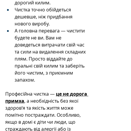
дорогий килим.
Чистка точно обійдеться 
дешевше, ніж придбання 
нового виробу.
А головна перевага — чистити 
будете не ви. Вам не 
доведеться витрачати свій час 
та сили на видалення складних 
плям. Просто віддайте до 
пральні свій килим та заберіть 
його чистим, з приємним 
запахом.
Професійна чистка — 
це не дорога 
примха
, а необхідність без якої 
здоров‘я та якість життя може 
помітно постраждати. Особливо, 
якщо в домі є діти чи люди, що 
страждають від алергії або із 