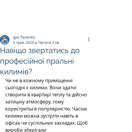
ПРАЛЬНЯ КИЛИМІВ
Килим.К
о
Igor Pavlenko
5 трав. 2020 р.
Читати 2 хв
Навіщо звертатись до
професійної пральні
килимів?
Чи не в кожному приміщенні 
сьогодні є килими. Вони здатні 
створити в квартирі теплу та дійсно 
затишну атмосферу, тому 
користуються популярністю. Часом 
килими можна зустріти навіть в 
офісах чи суспільних закладах. Щоб 
вироби зберігали 