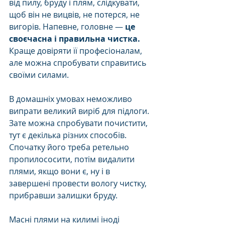
від пилу, бруду і плям, слідкувати, 
щоб він не вицвів, не потерся, не 
вигорів. Напевне, головне —
 це 
своєчасна і правильна чистка.
Краще довіряти її професіоналам, 
але можна спробувати справитись 
своїми силами. 
В домашніх умовах неможливо 
випрати великий виріб для підлоги. 
Зате можна спробувати почистити, 
тут є декілька різних способів. 
Спочатку його треба ретельно 
пропилососити, потім видалити 
плями, якщо вони є, ну і в 
завершені провести вологу чистку, 
прибравши залишки бруду. 
Масні плями на килимі іноді 