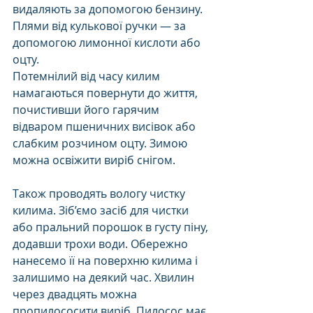
видаляють за допомогою бензину. 
Плями від кулькової ручки — за 
допомогою лимонної кислоти або 
оцту. 
Потемнілий від часу килим 
намагаються повернути до життя, 
почистивши його гарячим 
відваром пшеничних висівок або 
слабким розчином оцту. Зимою 
можна освіжити виріб снігом. 
Також проводять вологу чистку 
килима. Зіб’ємо засіб для чистки 
або пральний порошок в густу піну, 
додавши трохи води. Обережно 
нанесемо її на поверхню килима і 
залишимо на деякий час. Хвилин 
через двадцять можна 
пропилососити виріб. Пилосос має 