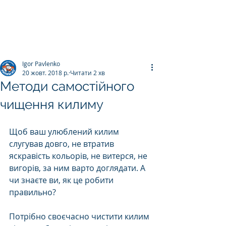
ПРАЛЬНЯ КИЛИМІВ
Килим.К
о
Igor Pavlenko
20 жовт. 2018 р.
Читати 2 хв
Методи самостійного
чищення килиму
Щоб ваш улюблений килим 
слугував довго, не втратив 
яскравість кольорів, не витерся, не 
вигорів, за ним варто доглядати. А 
чи знаєте ви, як це робити 
правильно? 
Потрібно своєчасно чистити килим 