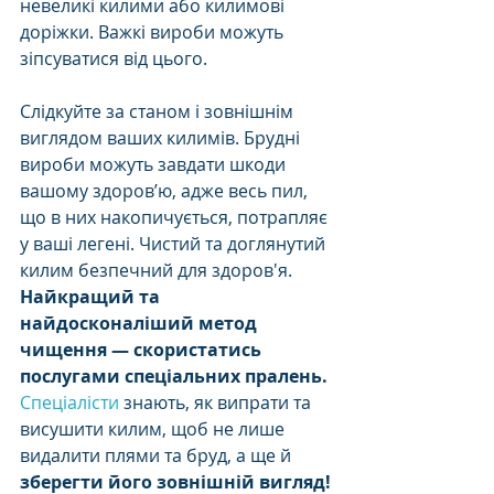
невеликі килими або килимові 
доріжки. Важкі вироби можуть 
зіпсуватися від цього. 
Слідкуйте за станом і зовнішнім 
виглядом ваших килимів. Брудні 
вироби можуть завдати шкоди 
вашому здоров’ю, адже весь пил, 
що в них накопичується, потрапляє 
у ваші легені. Чистий та доглянутий 
килим безпечний для здоров'я. 
Найкращий та 
найдосконаліший метод 
чищення — скористатись 
послугами спеціальних пралень.
Спеціалісти
 знають, як випрати та 
висушити килим, щоб не лише 
видалити плями та бруд, а ще й 
зберегти його зовнішній вигляд!