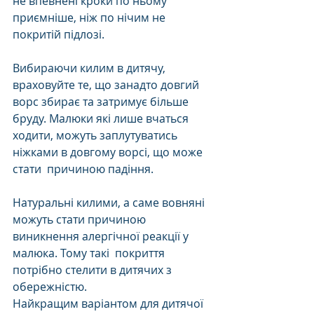
не впевнені кроки по ньому 
приємніше, ніж по нічим не 
покритій підлозі. 
Вибираючи килим в дитячу, 
враховуйте те, що занадто довгий 
ворс збирає та затримує більше 
бруду. Малюки які лише вчаться 
ходити, можуть заплутуватись 
ніжками в довгому ворсі, що може  
стати  причиною падіння. 
Натуральні килими, а саме вовняні 
можуть стати причиною 
виникнення алергічної реакції у 
малюка. Тому такі  покриття 
потрібно стелити в дитячих з 
обережністю. 
Найкращим варіантом для дитячої 