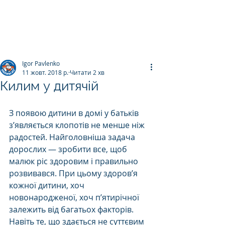
ПРАЛЬНЯ КИЛИМІВ
Килим.К
о
Igor Pavlenko
11 жовт. 2018 р.
Читати 2 хв
Килим у дитячій
З появою дитини в домі у батьків 
з’являється клопотів не менше ніж 
радостей. Найголовніша задача 
дорослих — зробити все, щоб 
малюк ріс здоровим і правильно 
розвивався. При цьому здоров’я 
кожної дитини, хоч 
новонародженої, хоч п’ятирічної 
залежить від багатьох факторів. 
Навіть те, що здається не суттєвим 