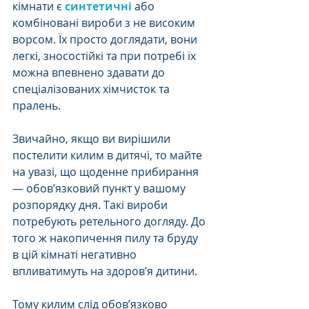
кімнати є 
синтетичні
 або 
комбіновані вироби з не високим 
ворсом. Їх просто доглядати, вони 
легкі, зносостійкі та при потребі їх 
можна впевнено здавати до 
спеціалізованих хімчисток та 
пралень.
Звичайно, якщо ви вирішили 
постелити килим в дитячі, то майте 
на увазі, що щоденне прибирання 
— обов’язковий пункт у вашому 
розпорядку дня. Такі вироби 
потребують ретельного догляду. До 
того ж накопичення пилу та бруду 
в цій кімнаті негативно 
впливатимуть на здоров’я дитини. 
Тому килим слід обов’язково 