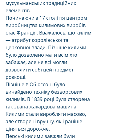
мусульманських традиційних 
елементів. 
Починаючи з 17 століття центром 
виробництва килимових виробів 
стає Франція. Вважалось, що килим 
— атрибут королівської та 
церковної влади. Пізніше килими 
було дозволено мати всім хто 
забажає, але не всі могли 
дозволити собі цей предмет 
розкоші. 
Пізніше в Обюссоні було 
винайдено техніку безворсових 
килимів. В 1839 році була створена 
так звана жакардова машина. 
Килими стали виробляти масово, 
але створені вручну, як і раніше 
ціняться дорожче. 
Перські килими завжди були 