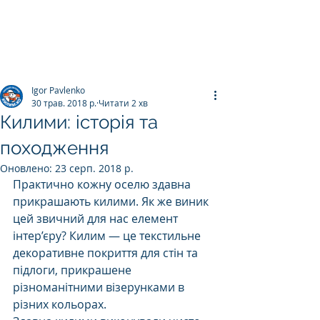
ПРАЛЬНЯ КИЛИМІВ
Килим.К
о
Igor Pavlenko
30 трав. 2018 р.
Читати 2 хв
Килими: історія та
походження
Оновлено:
23 серп. 2018 р.
Практично кожну оселю здавна 
прикрашають килими. Як же виник 
цей звичний для нас елемент 
інтер’єру? Килим — це текстильне 
декоративне покриття для стін та 
підлоги, прикрашене 
різноманітними візерунками в 
різних кольорах. 