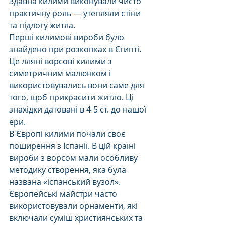
Здавна килими виконували чисто 
практичну роль — утепляли стіни 
та підлогу житла. 
Перші килимові вироби було 
знайдено при розкопках в Єгипті. 
Це лляні ворсові килими з 
симетричним малюнком і 
використовувались вони саме для 
того, щоб прикрасити житло. Ці 
знахідки датовані в 4-5 ст. до нашої 
ери.
В Європі килими почали своє 
поширення з Іспанії. В цій країні 
вироби з ворсом мали особливу 
методику створення, яка була 
названа «іспанський вузол». 
Європейські майстри часто 
використовували орнаменти, які 
включали суміш християнських та 