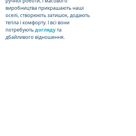
ручної роботи, і масового 
виробництва прикрашають наші 
оселі, створюють затишок, додають 
тепла і комфорту. І всі вони 
потребують 
догляду
 та 
дбайливого відношення.