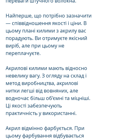
переваги штучного волокна. 
Найперше, що потрібно зазначити 
— співвідношення якості і ціни. В 
цьому плані килими з акрилу вас 
порадують. Ви отримуєте якісний 
виріб, але при цьому не 
переплачуєте. 
Акрилові килими мають відносно 
невелику вагу. З огляду на склад і 
метод виробництва, акрилові 
нитки легші від вовняних, але 
водночас більш об’ємні та міцніші. 
Ці якості забезпечують 
практичність у використанні. 
Акрил відмінно фарбується. При 
цьому фарбування відбувається 