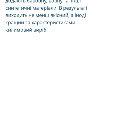
додають бавовну, вовну та  інші 
синтетичні матеріали. В результаті 
виходить не менш якісний, а іноді 
кращий за характеристиками 
килимовий виріб. 
Поради
Цікаво