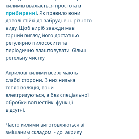
килимів вважається простота в 
прибиранні
. Як правило вони 
доволі стійкі до забруднень різного 
виду. Щоб виріб завжди мав 
гарний вигляд його достатньо 
регулярно пилососити та 
періодично влаштовувати  більш 
ретельну чистку. 
Акрилові килими все ж мають 
слабкі сторони. В них низька 
теплоізоляція, вони 
електризуються, а без спеціальної 
обробки вогнестійкі функції 
відсутні. 
Часто килими виготовляються зі 
змішаним складом  - до  акрилу 