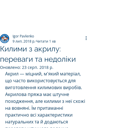
ПРАЛЬНЯ КИЛИМІВ
Килим.К
о
Igor Pavlenko
9 лип. 2018 р.
Читати 1 хв
Килими з акрилу:
переваги та недоліки
Оновлено:
23 серп. 2018 р.
Акрил — міцний, м'який матеріал, 
що часто використовується для 
виготовлення килимових виробів. 
Акрилова пряжа має штучне 
походження, але килими з неї схожі 
на вовняні. Їм притаманні 
практично всі характеристики 
натуральних та й додаються 