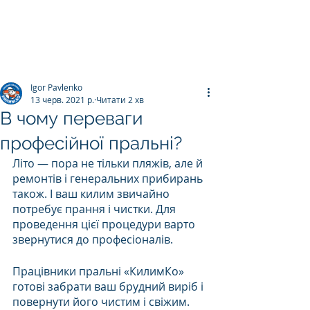
ПРАЛЬНЯ КИЛИМІВ
Килим.К
о
Igor Pavlenko
13 черв. 2021 р.
Читати 2 хв
В чому переваги
професійної пральні?
Літо — пора не тільки пляжів, але й 
ремонтів і генеральних прибирань 
також. І ваш килим звичайно 
потребує прання і чистки. Для 
проведення цієї процедури варто 
звернутися до професіоналів. 
Працівники пральні «КилимКо» 
готові забрати ваш брудний виріб і 
повернути його чистим і свіжим. 