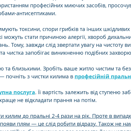
ористанням професійних миючих засобів, просочу
обами-антисептиками.
имують токсини, спори грибків та інших шкідливих
кі можуть стати причиною алергії, хвороб дихальни
ь. Тому, завжди слід звертати увагу на чистоту ви
та чистка запобігає виникненню подібних захворю
ю та близькими. Зробіть ваше житло чистим та бе
— почніть з чистки килима в 
професійній праль
упна послуга
. Її вартість залежить від ступеню за
краще не відкладати прання на потім.  
 килим до пральні 2-4 рази на рік. Проте в випадк
появи плям — це слід робити відразу. Також не на