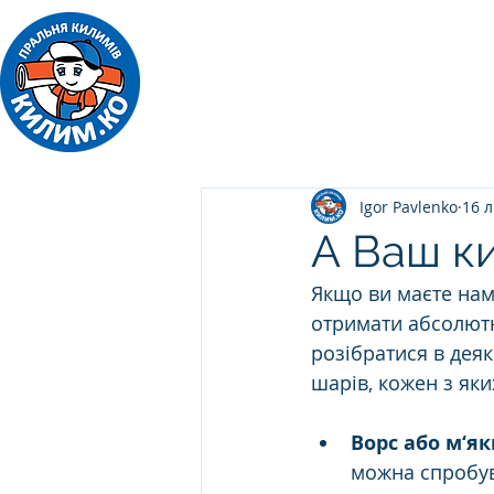
ПРАЛЬНЯ КИЛИМІВ
Килим.Ко
Igor Pavlenko
16 л
А Ваш к
Якщо ви маєте нам
отримати абсолютн
розібратися в деяк
шарів, кожен з яки
Ворс або м‘я
можна спробув