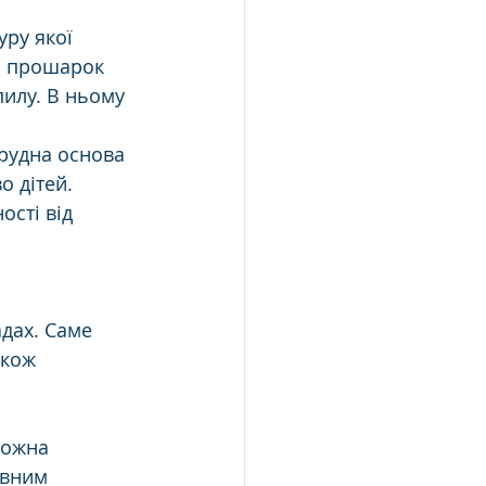
ру якої 
й прошарок 
илу. В ньому 
Брудна основа 
о дітей.
ості від 
дах. Саме 
акож 
можна 
вним 