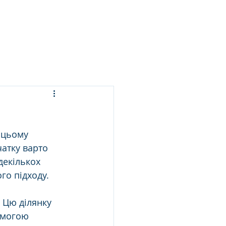
ЬСЯ ПРАННЯ
ПОСЛУГИ
БЛОГ
КОНТАКТИ
 цьому 
атку варто 
декількох 
го підходу.
 Цю ділянку 
омогою 