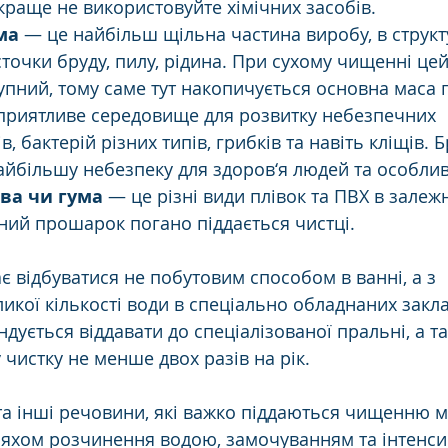
краще не використовуйте хімічних засобів.
ма
 — це найбільш щільна частина виробу, в структу
точки бруду, пилу, рідина. При сухому чищенні це
упний, тому саме тут накопичується основна маса п
приятливе середовище для розвитку небезпечних 
в, бактерій різних типів, грибків та навіть кліщів. 
айбільшу небезпеку для здоров‘я людей та особлив
ва чи гума
 — це різні види плівок та ПВХ в залежн
ний прошарок погано піддається чистці.
 відбуватися не побутовим способом в ванні, а з 
икої кількості води в спеціально обладнаних закла
дується віддавати до спеціалізованої пральні, а т
чистку не менше двох разів на рік.
 та інші речовини, які важко піддаються чищенню 
яхом розчинення водою, замочуванням та інтенси