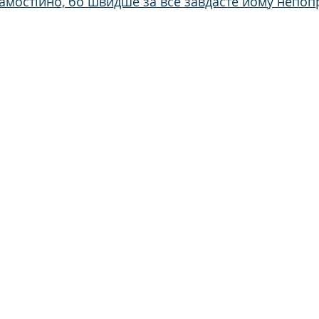
амостійно, бо швидше за все завдасте йому непоп