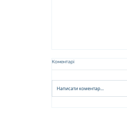
Коментарі
Написати коментар...
Чому самостійне прання
килимів не працює
© 2024 Килим.Ко Всі права захищені