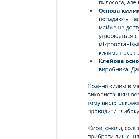
пилососа, але 
Основа кили
попадають час
майже не дост
утворюється с
мікроорганізмі
килима несе н
Клейова осно
виробника. Да
Прання килимів має
використанням вел
тому виріб рекомен
проводити глибоку 
Жири, смоли, солі
прибрати лише шл