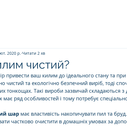
Головна
ПРО НАС
ЯК ВІДБУВАЄТ
ют. 2020 р.
Читати 2 хв
илим чистий?
ір привести ваш килим до ідеального стану та при
о чистий та екологічно безпечний виріб, тоді споч
их тонкощах. Такі вироби зазвичай складаються з 
х має ряд особливостей і тому потребує спеціально
кий шар
 має властивість накопичувати пил та бруд.
ати частково очистити в домашніх умовах за доп