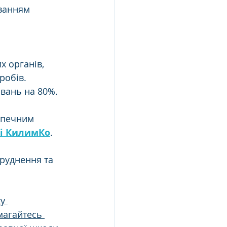
ванням 
 
х органів, 
робів. 
вань на 80%.
зпечним 
ні КилимКо
.
бруднення та 
у 
магайтесь 