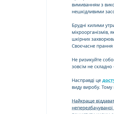
вимиванням з вик
нешкідливими зас
Брудні килими утр
мікроорганізмів, я
шкірних захворюван
Своєчасне прання 
Не ризикуйте собо
зовсім не складно 
Насправді це 
дост
виду виробу. Тому 
Найкраще віддавати
непередбачуваної 